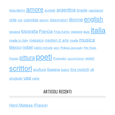
amore
argentina
brasile
capolavori
Alda Merini
architetti
english
donne
chile
colombia
disegnatori
cile
design
italia
Francia
fotografia
espana
Frida Kahlo
giappone
iliade
musica
messico
mestieri d' arte
made in italy
moda
nobel
México
pablo neruda
perù
Philippe Jaroussky
Pier Paolo
poeti
pittura
registi
Portogallo
racconti brevi
Pasolini
scrittori
scultura
Spagna
uk
tina modotti
teatro
usa
uruguay
varie
ARTICOLI RECENTI
Henri Matisse (France)