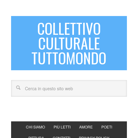
COLLETTIVO
CULTURALE
TUTTOMONDO
CHI SIAMO
PIÙ LETTI
AMORE
POETI
PITTURA
CONTATTI
PRIVACY POLICY