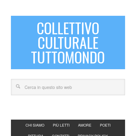
COLLETTIVO
CULTURALE
TUTTOMONDO
CHI SIAMO
PIÙ LETTI
AMORE
POETI
PITTURA
CONTATTI
PRIVACY POLICY