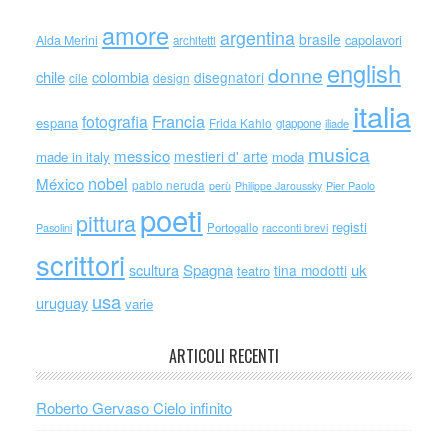
amore
argentina
brasile
capolavori
Alda Merini
architetti
english
donne
chile
colombia
disegnatori
cile
design
italia
Francia
fotografia
espana
Frida Kahlo
giappone
iliade
musica
messico
mestieri d' arte
made in italy
moda
nobel
México
pablo neruda
perù
Philippe Jaroussky
Pier Paolo
poeti
pittura
registi
Portogallo
racconti brevi
Pasolini
scrittori
scultura
Spagna
uk
tina modotti
teatro
usa
uruguay
varie
ARTICOLI RECENTI
Roberto Gervaso Cielo infinito