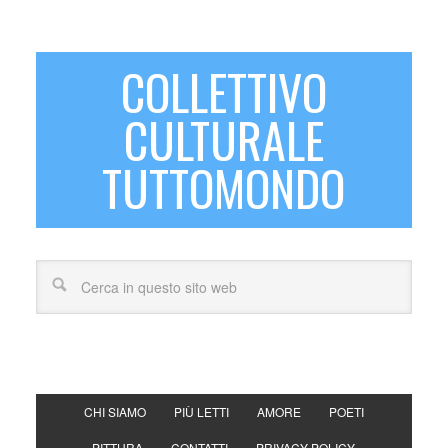
COLLETTIVO
CULTURALE
TUTTOMONDO
CHI SIAMO
PIÙ LETTI
AMORE
POETI
PITTURA
CONTATTI
PRIVACY POLICY