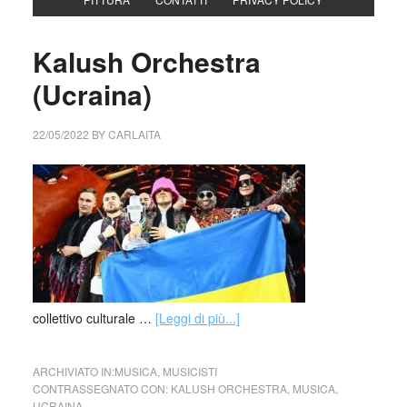
Kalush Orchestra
(Ucraina)
22/05/2022
BY
CARLAITA
collettivo culturale …
[Leggi di più...]
ARCHIVIATO IN:
MUSICA
,
MUSICISTI
CONTRASSEGNATO CON:
KALUSH ORCHESTRA
,
MUSICA
,
UCRAINA