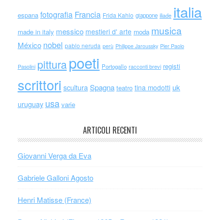
italia
Francia
fotografia
espana
Frida Kahlo
giappone
iliade
musica
messico
mestieri d' arte
made in italy
moda
nobel
México
pablo neruda
perù
Philippe Jaroussky
Pier Paolo
poeti
pittura
registi
Portogallo
racconti brevi
Pasolini
scrittori
scultura
Spagna
uk
tina modotti
teatro
usa
uruguay
varie
ARTICOLI RECENTI
Giovanni Verga da Eva
Gabriele Galloni Agosto
Henri Matisse (France)