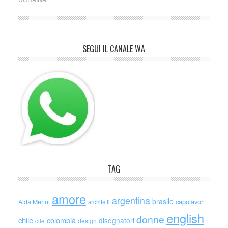
SEGUI IL CANALE WA
TAG
amore
argentina
brasile
capolavori
Alda Merini
architetti
english
donne
chile
colombia
disegnatori
cile
design