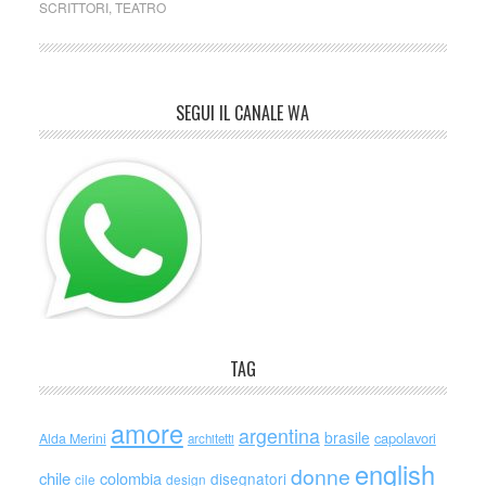
SCRITTORI
,
TEATRO
SEGUI IL CANALE WA
TAG
amore
argentina
brasile
capolavori
Alda Merini
architetti
english
donne
chile
colombia
disegnatori
cile
design