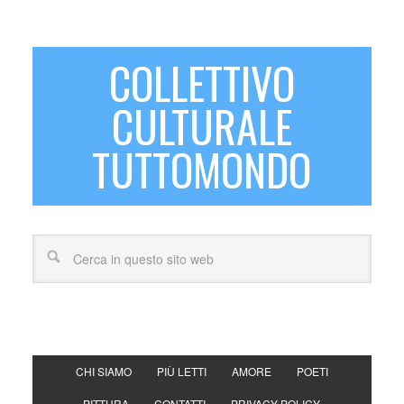
COLLETTIVO
CULTURALE
TUTTOMONDO
CHI SIAMO
PIÙ LETTI
AMORE
POETI
PITTURA
CONTATTI
PRIVACY POLICY