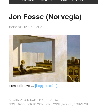
Jon Fosse (Norvegia)
16/10/2023
BY
CARLAITA
cctm collettivo …
[Leggi di più...]
ARCHIVIATO IN:
SCRITTORI
,
TEATRO
CONTRASSEGNATO CON:
JON FOSSE
,
NOBEL
,
NORVEGIA
,