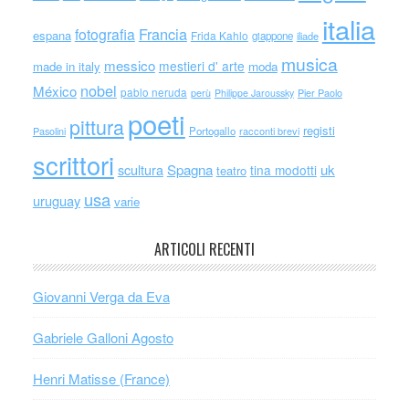
italia
Francia
fotografia
espana
Frida Kahlo
giappone
iliade
musica
messico
mestieri d' arte
made in italy
moda
nobel
México
pablo neruda
perù
Philippe Jaroussky
Pier Paolo
poeti
pittura
registi
Portogallo
racconti brevi
Pasolini
scrittori
scultura
Spagna
uk
tina modotti
teatro
usa
uruguay
varie
ARTICOLI RECENTI
Giovanni Verga da Eva
Gabriele Galloni Agosto
Henri Matisse (France)