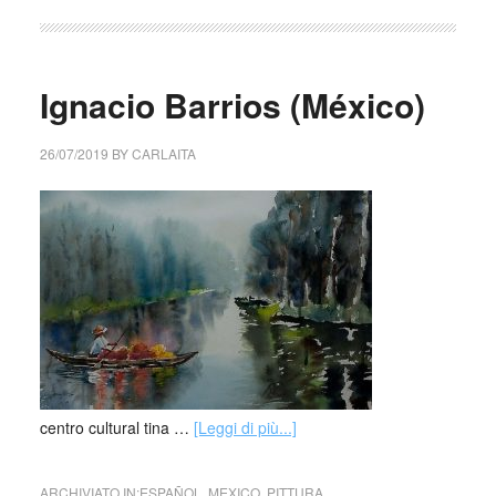
Ignacio Barrios (México)
26/07/2019
BY
CARLAITA
centro cultural tina …
[Leggi di più...]
ARCHIVIATO IN:
ESPAÑOL
,
MEXICO
,
PITTURA