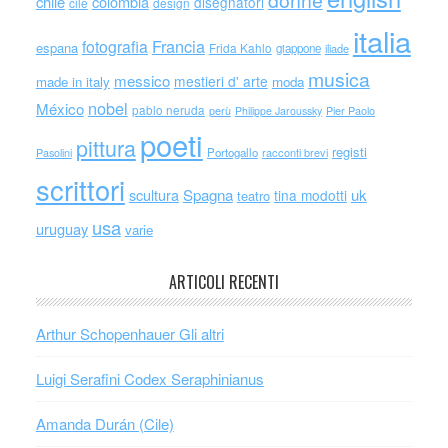
donne
chile
colombia
disegnatori
cile
design
italia
Francia
fotografia
espana
Frida Kahlo
giappone
iliade
musica
messico
mestieri d' arte
made in italy
moda
nobel
México
pablo neruda
perù
Philippe Jaroussky
Pier Paolo
poeti
pittura
registi
Portogallo
racconti brevi
Pasolini
scrittori
scultura
Spagna
uk
tina modotti
teatro
usa
uruguay
varie
ARTICOLI RECENTI
Arthur Schopenhauer Gli altri
Luigi Serafini Codex Seraphinianus
Amanda Durán (Cile)