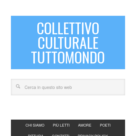
COLLETTIVO
CULTURALE
TUTTOMONDO
CHI SIAMO
PIÙ LETTI
AMORE
POETI
PITTURA
CONTATTI
PRIVACY POLICY