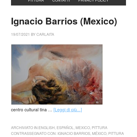
Ignacio Barrios (Mexico)
19/07/2021
BY
CARLAITA
centro cultural tina …
[Leggi di più...]
ARCHIVIATO IN:
ENGLISH
,
ESPAÑOL
,
MEXICO
,
PITTURA
CONTRASSEGNATO CON:
IGNACIO BARRIOS
,
MÉXICO
,
PITTURA