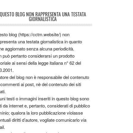
QUESTO BLOG NON RAPPRESENTA UNA TESTATA
GIORNALISTICA
sto blog (https://cctm.website/) non
presenta una testata giornalistica in quanto
ne aggiornato senza alcuna periodicità.
 può pertanto considerarsi un prodotto
toriale ai sensi della legge italiana n° 62 del
3.2001.
utore del blog non è responsabile del contenuto
 commenti ai post, nè del contenuto dei siti
ati.
uni testi o immagini inseriti in questo blog sono
tti da internet e, pertanto, considerati di pubblico
inio; qualora la loro pubblicazione violasse
ntuali diritti d’autore, vogliate comunicarlo via
il.