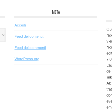
META
Accedi
Que
rap
Feed dei contenuti
vie
Non
Feed dei commenti
edi
WordPress.org
7.0
L’a
dei
link
Alc
tra
dom
eve
ema