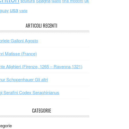
scultura
Spagna
uk
tina modotti
teatro
usa
uguay
varie
ARTICOLI RECENTI
riele Galloni Agosto
ri Matisse (France)
te Alighieri (Firenze, 1265 – Ravenna,1321)
hur Schopenhauer Gli altri
gi Serafini Codex Seraphinianus
CATEGORIE
egorie