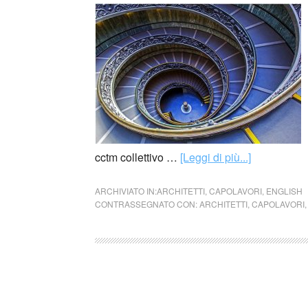
cctm collettivo …
[Leggi di più...]
ARCHIVIATO IN:
ARCHITETTI
,
CAPOLAVORI
,
ENGLISH
CONTRASSEGNATO CON:
ARCHITETTI
,
CAPOLAVORI