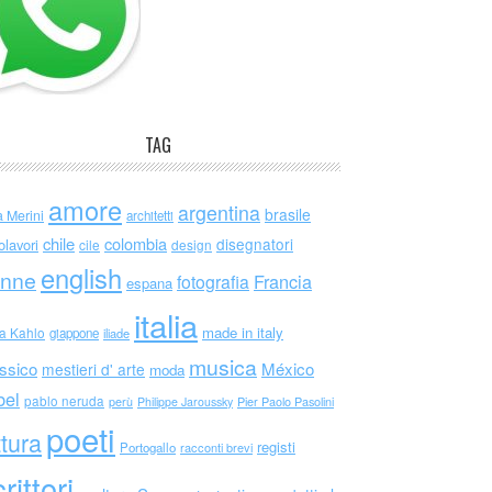
TAG
amore
argentina
brasile
a Merini
architetti
chile
colombia
disegnatori
olavori
cile
design
english
nne
Francia
fotografia
espana
italia
made in italy
da Kahlo
giappone
iliade
musica
ssico
México
mestieri d' arte
moda
bel
pablo neruda
perù
Philippe Jaroussky
Pier Paolo Pasolini
poeti
ttura
registi
Portogallo
racconti brevi
rittori