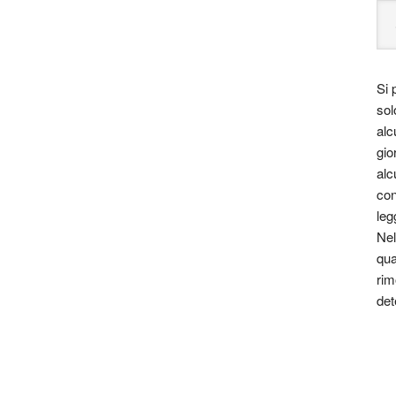
Si 
sol
alc
gio
alc
con
leg
Nel
qua
rim
det