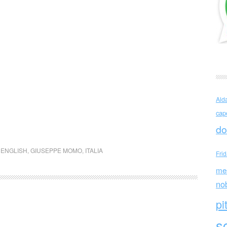
Ald
cap
do
,
ENGLISH
,
GIUSEPPE MOMO
,
ITALIA
Fri
me
no
pi
sc