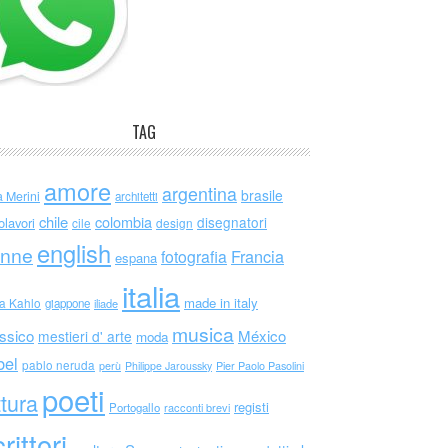
TAG
amore
argentina
brasile
a Merini
architetti
chile
colombia
disegnatori
olavori
cile
design
english
nne
Francia
fotografia
espana
italia
made in italy
da Kahlo
giappone
iliade
musica
ssico
México
mestieri d' arte
moda
bel
pablo neruda
perù
Philippe Jaroussky
Pier Paolo Pasolini
poeti
ttura
registi
Portogallo
racconti brevi
rittori