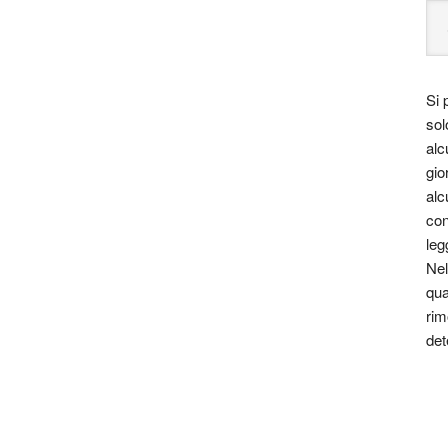
Si 
sol
alc
gio
alc
con
leg
Nel
qua
rim
det