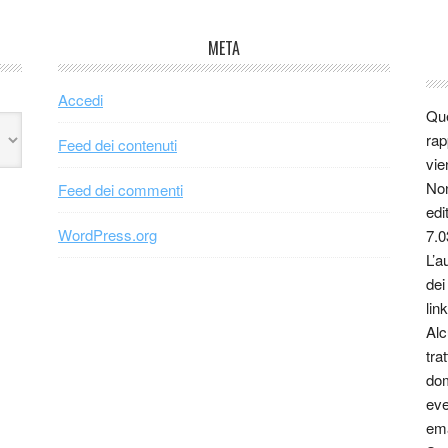
META
Accedi
Que
rap
Feed dei contenuti
vie
Non
Feed dei commenti
edi
WordPress.org
7.0
L’a
dei
link
Alc
tra
dom
eve
ema