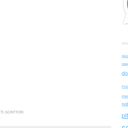
Ald
cap
do
Fri
me
no
TI
,
SCRITTORI
pi
sc