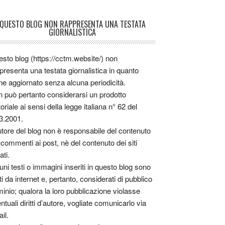
QUESTO BLOG NON RAPPRESENTA UNA TESTATA
GIORNALISTICA
sto blog (https://cctm.website/) non
presenta una testata giornalistica in quanto
ne aggiornato senza alcuna periodicità.
 può pertanto considerarsi un prodotto
toriale ai sensi della legge italiana n° 62 del
3.2001.
utore del blog non è responsabile del contenuto
 commenti ai post, nè del contenuto dei siti
ati.
uni testi o immagini inseriti in questo blog sono
tti da internet e, pertanto, considerati di pubblico
inio; qualora la loro pubblicazione violasse
ntuali diritti d’autore, vogliate comunicarlo via
il.