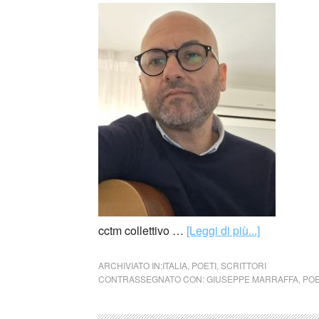
cctm collettivo …
[Leggi di più...]
ARCHIVIATO IN:
ITALIA
,
POETI
,
SCRITTORI
CONTRASSEGNATO CON:
GIUSEPPE MARRAFFA
,
POE