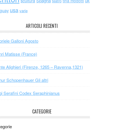
scultura
Spagna
uk
tina modotti
teatro
usa
uguay
varie
ARTICOLI RECENTI
riele Galloni Agosto
ri Matisse (France)
te Alighieri (Firenze, 1265 – Ravenna,1321)
hur Schopenhauer Gli altri
gi Serafini Codex Seraphinianus
CATEGORIE
egorie