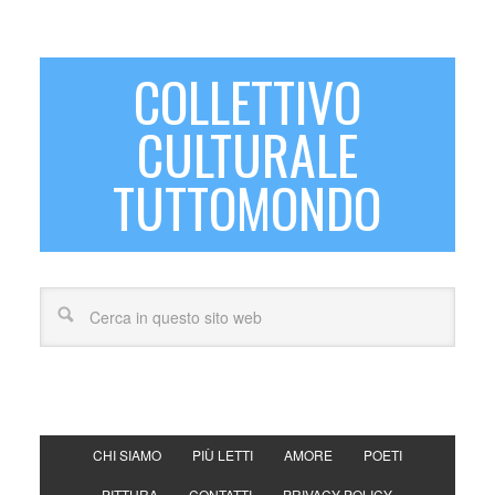
COLLETTIVO
CULTURALE
TUTTOMONDO
CHI SIAMO
PIÙ LETTI
AMORE
POETI
PITTURA
CONTATTI
PRIVACY POLICY