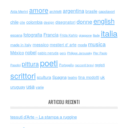
amore
argentina
brasile
capolavori
Alda Merini
architetti
english
donne
chile
colombia
disegnatori
cile
design
italia
Francia
fotografia
espana
Frida Kahlo
giappone
iliade
musica
messico
mestieri d' arte
made in italy
moda
nobel
México
pablo neruda
perù
Philippe Jaroussky
Pier Paolo
poeti
pittura
registi
Portogallo
racconti brevi
Pasolini
scrittori
scultura
Spagna
uk
tina modotti
teatro
usa
uruguay
varie
ARTICOLI RECENTI
tessuti d’Arte – La stampa a ruggine