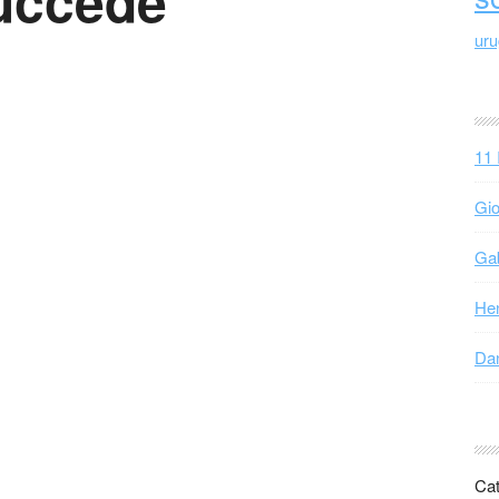
uccede
ur
11 
Gio
Gab
Hen
Dan
Cat