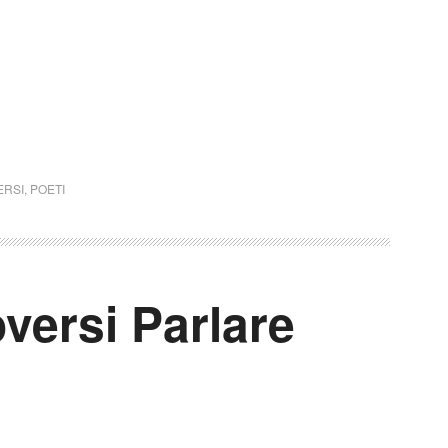
ERSI
,
POETI
versi Parlare