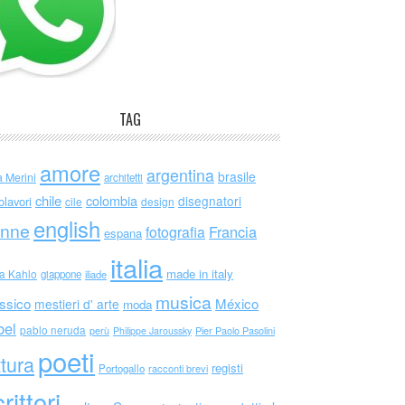
TAG
amore
argentina
brasile
a Merini
architetti
chile
colombia
disegnatori
olavori
cile
design
english
nne
Francia
fotografia
espana
italia
made in italy
da Kahlo
giappone
iliade
musica
ssico
México
mestieri d' arte
moda
bel
pablo neruda
perù
Philippe Jaroussky
Pier Paolo Pasolini
poeti
ttura
registi
Portogallo
racconti brevi
rittori