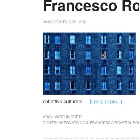
Francesco Ro
26/09/2022
BY
CARLAITA
collettivo culturale …
[Leggi di più...]
ARCHIVIATO IN:
POETI
CONTRASSEGNATO CON:
FRANCESCO ROVERSI
,
PO