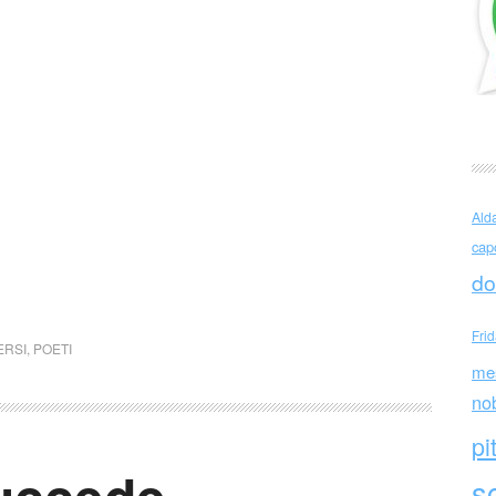
Ald
cap
do
Fri
ERSI
,
POETI
me
no
pi
sc