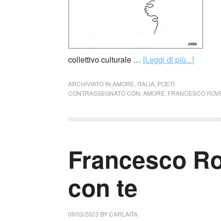
collettivo culturale …
[Leggi di più...]
ARCHIVIATO IN:
AMORE
,
ITALIA
,
POETI
CONTRASSEGNATO CON:
AMORE
,
FRANCESCO ROV
Francesco Ro
con te
09/03/2023
BY
CARLAITA