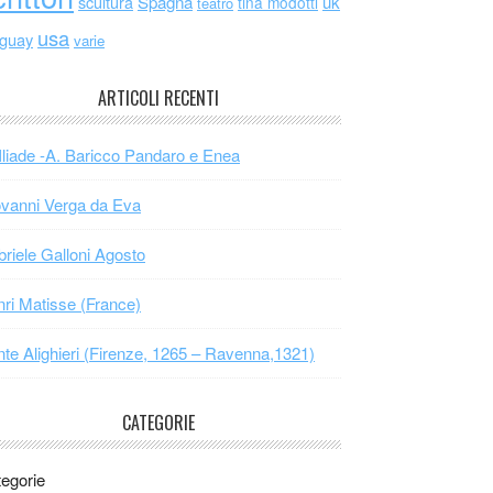
scultura
Spagna
uk
tina modotti
teatro
usa
uguay
varie
ARTICOLI RECENTI
Iliade -A. Baricco Pandaro e Enea
vanni Verga da Eva
riele Galloni Agosto
ri Matisse (France)
te Alighieri (Firenze, 1265 – Ravenna,1321)
CATEGORIE
egorie