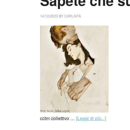
Sapete che s
14/12/2023
BY
CARLAITA
cctm collettivo …
[Leggi di più...]