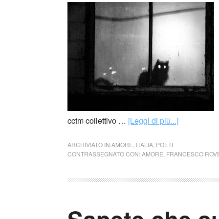
cctm collettivo …
[Leggi di più...]
ARCHIVIATO IN:
AMORE
,
ITALIA
,
POETI
CONTRASSEGNATO CON:
AMORE
,
FRANCESCO ROV