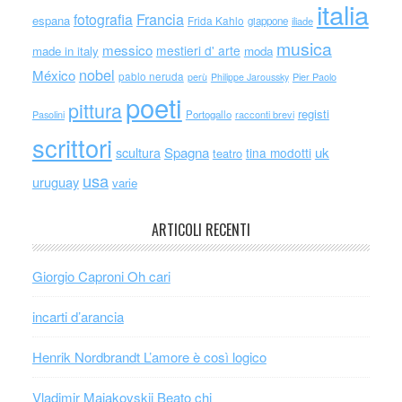
italia
Francia
fotografia
espana
Frida Kahlo
giappone
iliade
musica
messico
mestieri d' arte
made in italy
moda
nobel
México
pablo neruda
perù
Philippe Jaroussky
Pier Paolo
poeti
pittura
registi
Portogallo
racconti brevi
Pasolini
scrittori
scultura
Spagna
uk
tina modotti
teatro
usa
uruguay
varie
ARTICOLI RECENTI
Giorgio Caproni Oh cari
incarti d’arancia
Henrik Nordbrandt L’amore è così logico
Vladimir Majakovskij Beato chi