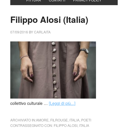
Filippo Alosi (Italia)
07/09/2016
BY
CARLAITA
collettivo culturale …
[Leggi di più...]
ARCHIVIATO IN:
AMORE
,
FILROUGE
,
ITALIA
,
POETI
CONTRASSEGNATO CON:
FILIPPO ALOSI
,
ITALIA