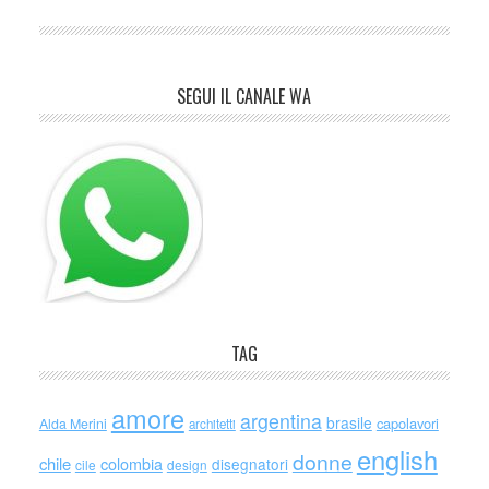
SEGUI IL CANALE WA
TAG
amore
argentina
brasile
capolavori
Alda Merini
architetti
english
donne
chile
colombia
disegnatori
cile
design