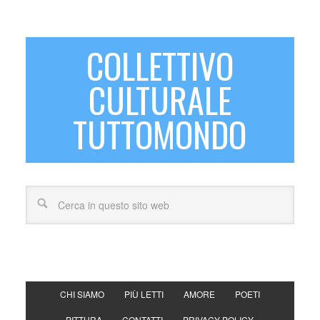
COLLETTIVO
CULTURALE
TUTTOMONDO
CHI SIAMO
PIÙ LETTI
AMORE
POETI
PITTURA
CONTATTI
PRIVACY POLICY