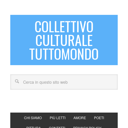
COLLETTIVO
CULTURALE
TUTTOMONDO
CHI SIAMO
PIÙ LETTI
AMORE
POETI
PITTURA
CONTATTI
PRIVACY POLICY