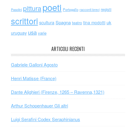
poeti
pittura
registi
Portogallo
racconti brevi
Pasolini
scrittori
scultura
Spagna
uk
tina modotti
teatro
usa
uruguay
varie
ARTICOLI RECENTI
Gabriele Galloni Agosto
Henri Matisse (France)
Dante Alighieri (Firenze, 1265 – Ravenna,1321)
Arthur Schopenhauer Gli altri
Luigi Serafini Codex Seraphinianus