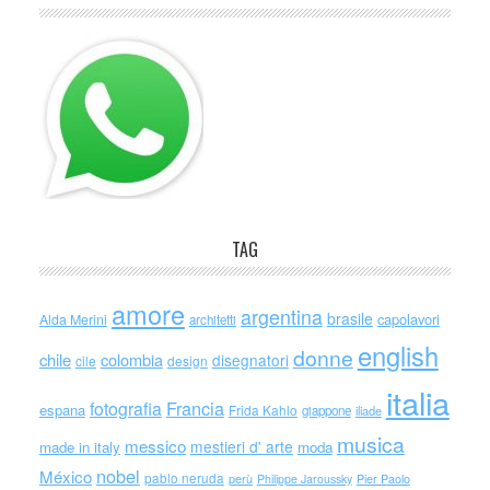
TAG
amore
argentina
brasile
capolavori
Alda Merini
architetti
english
donne
chile
colombia
disegnatori
cile
design
italia
Francia
fotografia
espana
Frida Kahlo
giappone
iliade
musica
messico
mestieri d' arte
made in italy
moda
nobel
México
pablo neruda
perù
Philippe Jaroussky
Pier Paolo