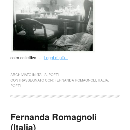
cctm collettivo …
[Leggi di più...]
ARCHIVIATO IN:
ITALIA
,
POETI
CONTRASSEGNATO CON:
FERNANDA ROMAGNOLI
,
ITALIA
,
POETI
Fernanda Romagnoli
(Italia)