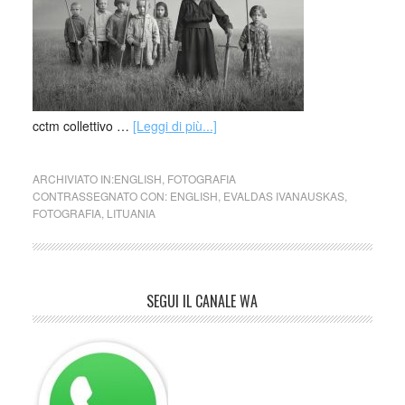
cctm collettivo …
[Leggi di più...]
ARCHIVIATO IN:
ENGLISH
,
FOTOGRAFIA
CONTRASSEGNATO CON:
ENGLISH
,
EVALDAS IVANAUSKAS
,
FOTOGRAFIA
,
LITUANIA
SEGUI IL CANALE WA