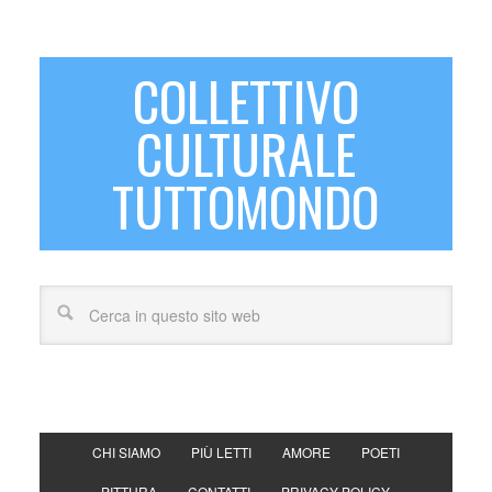
COLLETTIVO
CULTURALE
TUTTOMONDO
CHI SIAMO
PIÙ LETTI
AMORE
POETI
PITTURA
CONTATTI
PRIVACY POLICY