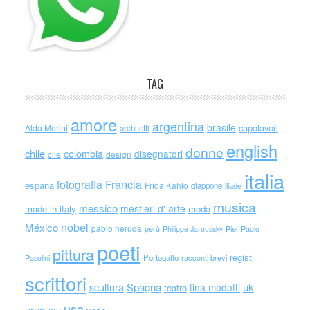
TAG
amore
argentina
brasile
capolavori
Alda Merini
architetti
english
donne
chile
colombia
disegnatori
cile
design
italia
Francia
fotografia
espana
Frida Kahlo
giappone
iliade
musica
messico
mestieri d' arte
made in italy
moda
nobel
México
pablo neruda
perù
Philippe Jaroussky
Pier Paolo
poeti
pittura
registi
Portogallo
racconti brevi
Pasolini
scrittori
scultura
Spagna
uk
tina modotti
teatro
usa
uruguay