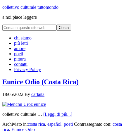
collettivo culturale tuttomondo
a noi piace leggere
chi siamo
più letti
amore
poeti
pittura
contatti
Privacy Policy
Eunice Odio (Costa Rica)
18/05/2022
By
carlaita
collettivo culturale …
[Leggi di più...]
Archiviato in:
costa rica
,
español
,
poeti
Contrassegnato con:
costa
rica
,
Eunice Odio