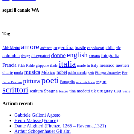
segui il canale WA
Tag
amore
argentina
chile
brasile
capolavori
Alda Merini
cile
architetti
english
donne
fotografia
colombia
disegnatori
espana
design
italia
Francia
messico
made in italy
mestieri
Frida Kahlo
giappone
iliade
musica
nobel
México
d' arte
moda
pablo neruda
perù
Pier
Philippe Jaroussky
poeti
pittura
registi
Paolo Pasolini
Portogallo
racconti brevi
scrittori
usa
Spagna
scultura
uk
uruguay
teatro
tina modotti
varie
Articoli recenti
Gabriele Galloni Agosto
Henri Matisse (France)
Dante Alighieri (Firenze, 1265 – Ravenna,1321)
Arthur Schopenhauer Gli altri