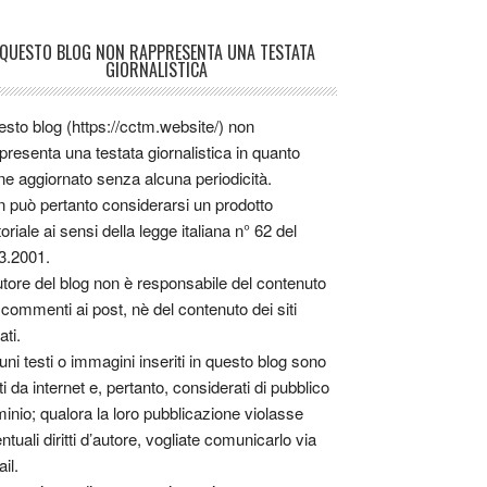
QUESTO BLOG NON RAPPRESENTA UNA TESTATA
GIORNALISTICA
sto blog (https://cctm.website/) non
presenta una testata giornalistica in quanto
ne aggiornato senza alcuna periodicità.
 può pertanto considerarsi un prodotto
toriale ai sensi della legge italiana n° 62 del
3.2001.
utore del blog non è responsabile del contenuto
 commenti ai post, nè del contenuto dei siti
ati.
uni testi o immagini inseriti in questo blog sono
tti da internet e, pertanto, considerati di pubblico
inio; qualora la loro pubblicazione violasse
ntuali diritti d’autore, vogliate comunicarlo via
il.