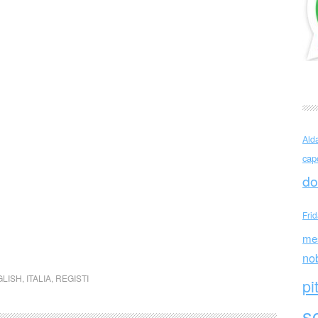
Ald
cap
do
Fri
me
no
GLISH
,
ITALIA
,
REGISTI
pi
sc