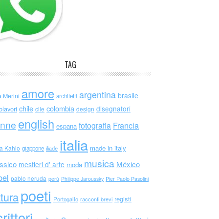
TAG
amore
argentina
brasile
a Merini
architetti
chile
colombia
disegnatori
olavori
cile
design
english
nne
Francia
fotografia
espana
italia
made in italy
da Kahlo
giappone
iliade
musica
ssico
México
mestieri d' arte
moda
bel
pablo neruda
perù
Philippe Jaroussky
Pier Paolo Pasolini
poeti
ttura
registi
Portogallo
racconti brevi
rittori