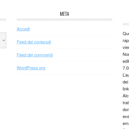
META
Accedi
Que
rap
Feed dei contenuti
vie
Non
Feed dei commenti
edi
WordPress.org
7.0
L’a
dei
link
Alc
tra
dom
eve
ema