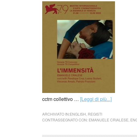
cctm collettivo …
[Leggi di più...]
ARCHIVIATO IN:
ENGLISH
,
REGISTI
CONTRASSEGNATO CON:
EMANUELE CRIALESE
,
EN