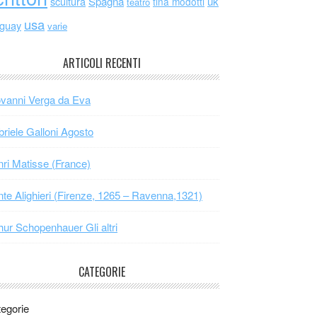
scultura
Spagna
uk
tina modotti
teatro
usa
uguay
varie
ARTICOLI RECENTI
vanni Verga da Eva
riele Galloni Agosto
ri Matisse (France)
te Alighieri (Firenze, 1265 – Ravenna,1321)
hur Schopenhauer Gli altri
CATEGORIE
egorie