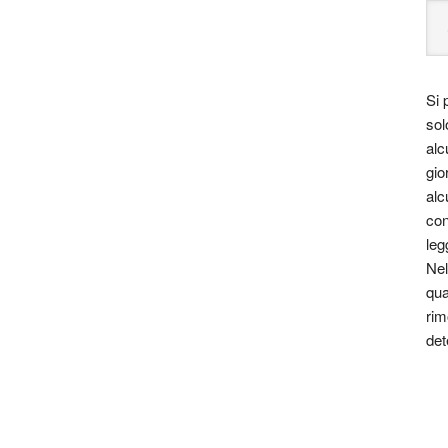
Si 
sol
alc
gio
alc
con
leg
Nel
qua
rim
det