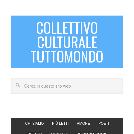
COLLETTIVO
CULTURALE
TUTTOMONDO
CHI SIAMO
PIÙ LETTI
AMORE
POETI
PITTURA
CONTATTI
PRIVACY POLICY