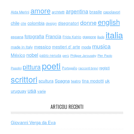
amore
argentina
brasile
capolavori
Alda Merini
architetti
english
donne
chile
colombia
disegnatori
cile
design
italia
Francia
fotografia
espana
Frida Kahlo
giappone
iliade
musica
messico
mestieri d' arte
made in italy
moda
nobel
México
pablo neruda
perù
Philippe Jaroussky
Pier Paolo
poeti
pittura
registi
Portogallo
racconti brevi
Pasolini
scrittori
scultura
Spagna
uk
tina modotti
teatro
usa
uruguay
varie
ARTICOLI RECENTI
Giovanni Verga da Eva