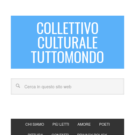
COLLETTIVO
CULTURALE
TUTTOMONDO
CHI SIAMO
PIÙ LETTI
AMORE
POETI
PITTURA
CONTATTI
PRIVACY POLICY