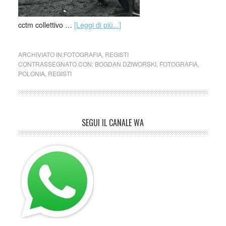
cctm collettivo …
[Leggi di più...]
ARCHIVIATO IN:
FOTOGRAFIA
,
REGISTI
CONTRASSEGNATO CON:
BOGDAN DZIWORSKI
,
FOTOGRAFIA
,
POLONIA
,
REGISTI
SEGUI IL CANALE WA