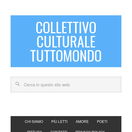
COLLETTIVO
CULTURALE
TUTTOMONDO
CHI SIAMO
PIÙ LETTI
AMORE
POETI
PITTURA
CONTATTI
PRIVACY POLICY