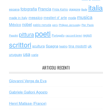
italia
Francia
fotografia
espana
Frida Kahlo
giappone
iliade
musica
messico
mestieri d' arte
made in italy
moda
nobel
México
pablo neruda
perù
Philippe Jaroussky
Pier Paolo
poeti
pittura
registi
Portogallo
racconti brevi
Pasolini
scrittori
scultura
Spagna
uk
tina modotti
teatro
usa
uruguay
varie
ARTICOLI RECENTI
Giovanni Verga da Eva
Gabriele Galloni Agosto
Henri Matisse (France)