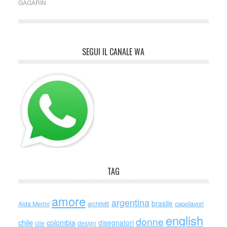
GAGARIN
SEGUI IL CANALE WA
TAG
amore
argentina
brasile
capolavori
Alda Merini
architetti
english
donne
chile
colombia
disegnatori
cile
design