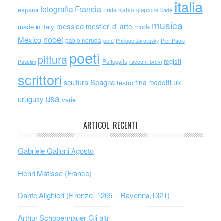
italia
Francia
fotografia
espana
Frida Kahlo
giappone
iliade
musica
messico
mestieri d' arte
made in italy
moda
nobel
México
pablo neruda
perù
Philippe Jaroussky
Pier Paolo
poeti
pittura
registi
Portogallo
racconti brevi
Pasolini
scrittori
scultura
Spagna
uk
tina modotti
teatro
usa
uruguay
varie
ARTICOLI RECENTI
Gabriele Galloni Agosto
Henri Matisse (France)
Dante Alighieri (Firenze, 1265 – Ravenna,1321)
Arthur Schopenhauer Gli altri