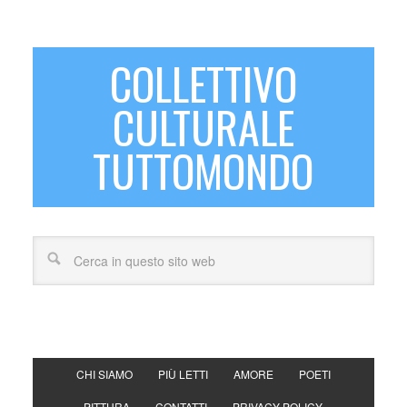
COLLETTIVO
CULTURALE
TUTTOMONDO
CHI SIAMO
PIÙ LETTI
AMORE
POETI
PITTURA
CONTATTI
PRIVACY POLICY