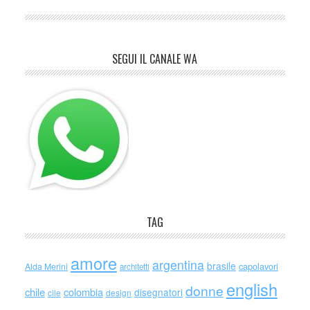
SEGUI IL CANALE WA
TAG
amore
argentina
brasile
capolavori
Alda Merini
architetti
english
donne
chile
colombia
disegnatori
cile
design