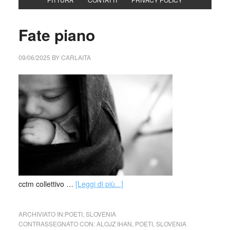
Fate piano
09/06/2025
BY
CARLAITA
cctm collettivo …
[Leggi di più...]
ARCHIVIATO IN:
POETI
,
SLOVENIA
CONTRASSEGNATO CON:
ALOJZ IHAN
,
POETI
,
SLOVENIA