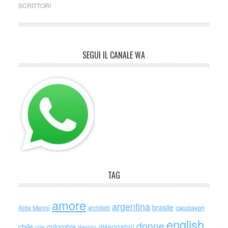
SCRITTORI
SEGUI IL CANALE WA
TAG
amore
argentina
brasile
capolavori
Alda Merini
architetti
english
donne
chile
colombia
disegnatori
cile
design