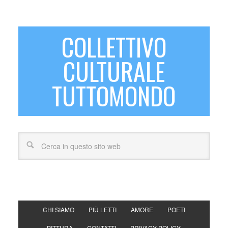
COLLETTIVO
CULTURALE
TUTTOMONDO
CHI SIAMO
PIÙ LETTI
AMORE
POETI
PITTURA
CONTATTI
PRIVACY POLICY