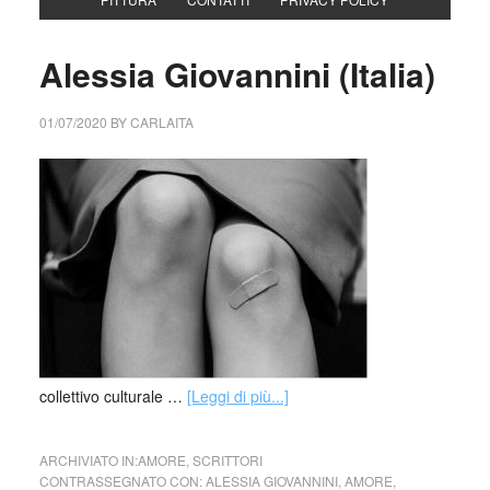
Alessia Giovannini (Italia)
01/07/2020
BY
CARLAITA
collettivo culturale …
[Leggi di più...]
ARCHIVIATO IN:
AMORE
,
SCRITTORI
CONTRASSEGNATO CON:
ALESSIA GIOVANNINI
,
AMORE
,