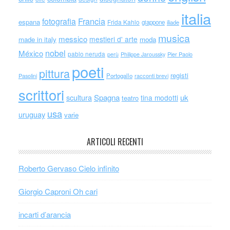
italia
Francia
fotografia
espana
Frida Kahlo
giappone
iliade
musica
messico
mestieri d' arte
made in italy
moda
nobel
México
pablo neruda
perù
Philippe Jaroussky
Pier Paolo
poeti
pittura
registi
Portogallo
racconti brevi
Pasolini
scrittori
scultura
Spagna
uk
tina modotti
teatro
usa
uruguay
varie
ARTICOLI RECENTI
Roberto Gervaso Cielo infinito
Giorgio Caproni Oh cari
incarti d’arancia