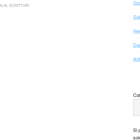
Gio
ALIA
,
SCRITTORI
Gab
Hen
Dan
Art
Cat
Si 
sol