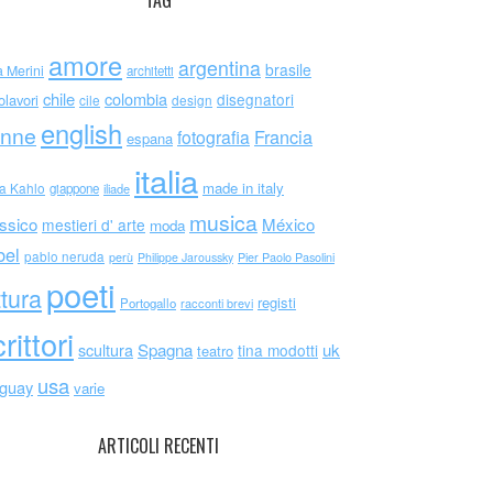
TAG
amore
argentina
brasile
a Merini
architetti
chile
colombia
disegnatori
olavori
cile
design
english
nne
Francia
fotografia
espana
italia
made in italy
da Kahlo
giappone
iliade
musica
ssico
México
mestieri d' arte
moda
bel
pablo neruda
perù
Philippe Jaroussky
Pier Paolo Pasolini
poeti
ttura
registi
Portogallo
racconti brevi
rittori
scultura
Spagna
uk
tina modotti
teatro
usa
uguay
varie
ARTICOLI RECENTI