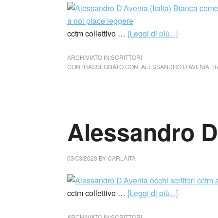
cctm collettivo …
[Leggi di più...]
ARCHIVIATO IN:
SCRITTORI
CONTRASSEGNATO CON:
ALESSANDRO D’AVENIA
,
IT
Alessandro D’
03/03/2023
BY
CARLAITA
cctm collettivo …
[Leggi di più...]
ARCHIVIATO IN:
SCRITTORI