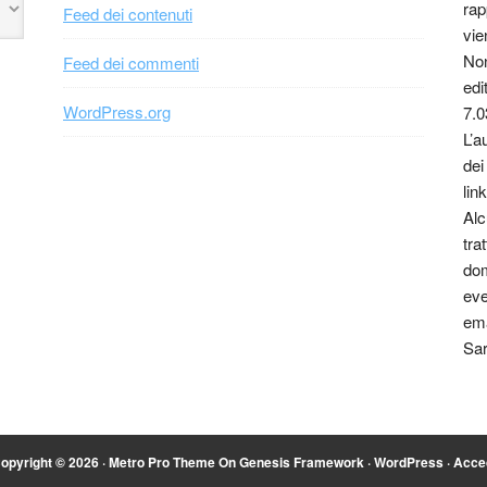
rap
Feed dei contenuti
vie
Non
Feed dei commenti
edi
WordPress.org
7.0
L’a
dei
link
Alc
tra
dom
eve
ema
Sar
opyright © 2026 ·
Metro Pro Theme
On
Genesis Framework
·
WordPress
·
Acce