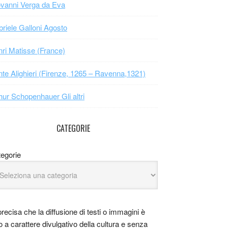
vanni Verga da Eva
riele Galloni Agosto
ri Matisse (France)
te Alighieri (Firenze, 1265 – Ravenna,1321)
hur Schopenhauer Gli altri
CATEGORIE
egorie
precisa che la diffusione di testi o immagini è
o a carattere divulgativo della cultura e senza