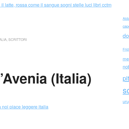
Ald
cap
do
ALIA
,
SCRITTORI
Fri
me
no
Avenia (Italia)
pi
sc
ur