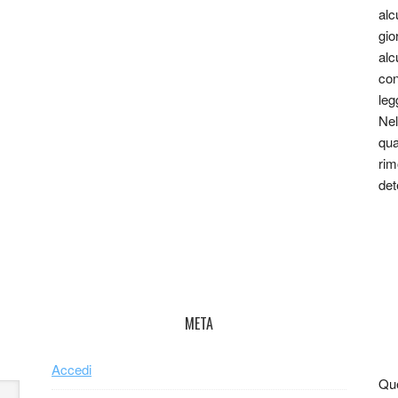
alc
gio
alc
con
leg
Nel
qua
rim
det
META
Accedi
Que