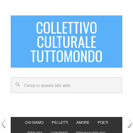
COLLETTIVO
CULTURALE
TUTTOMONDO
CHI SIAMO
PIÙ LETTI
AMORE
POETI
PITTURA
CONTATTI
PRIVACY POLICY