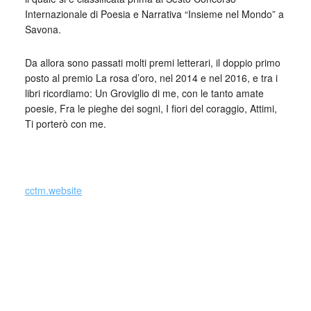
Internazionale di Poesia e Narrativa “Insieme nel Mondo” a
Savona.
Da allora sono passati molti premi letterari, il doppio primo
posto al premio La rosa d’oro, nel 2014 e nel 2016, e tra i
libri ricordiamo: Un Groviglio di me, con le tanto amate
poesie, Fra le pieghe dei sogni, I fiori del coraggio, Attimi,
Ti porterò con me.
_
cctm.website
Collettivo Culturale TuttoMondo vuole
essere un viaggio attraverso le varie
forme dell’arte, della cultura e del
costume.
Parole e immagini che possano offrire bellezza, far nascere