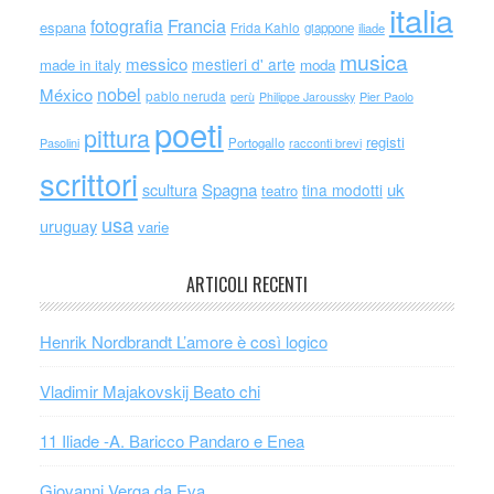
italia
Francia
fotografia
espana
Frida Kahlo
giappone
iliade
musica
messico
mestieri d' arte
made in italy
moda
nobel
México
pablo neruda
perù
Philippe Jaroussky
Pier Paolo
poeti
pittura
registi
Portogallo
racconti brevi
Pasolini
scrittori
scultura
Spagna
uk
tina modotti
teatro
usa
uruguay
varie
ARTICOLI RECENTI
Henrik Nordbrandt L’amore è così logico
Vladimir Majakovskij Beato chi
11 Iliade -A. Baricco Pandaro e Enea
Giovanni Verga da Eva