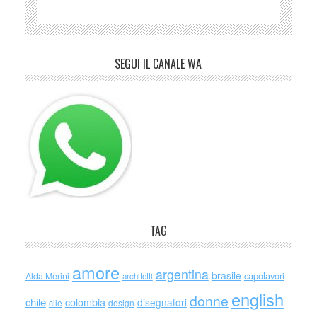
SEGUI IL CANALE WA
TAG
amore
argentina
brasile
capolavori
Alda Merini
architetti
english
donne
chile
colombia
disegnatori
cile
design