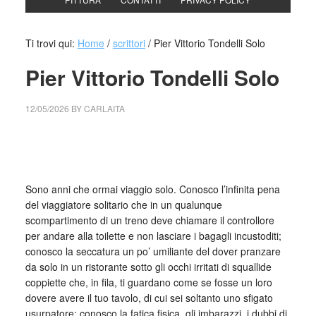
Ti trovi qui:
Home
/
scrittori
/
Pier Vittorio Tondelli Solo
Pier Vittorio Tondelli Solo
12/05/2026
BY
CARLAITA
cctm collettivo culturale tuttomondo Pier Vittorio Tondelli
Solo
Sono anni che ormai viaggio solo. Conosco l’infinita pena
del viaggiatore solitario che in un qualunque
scompartimento di un treno deve chiamare il controllore
per andare alla toilette e non lasciare i bagagli incustoditi;
conosco la seccatura un po’ umiliante del dover pranzare
da solo in un ristorante sotto gli occhi irritati di squallide
coppiette che, in fila, ti guardano come se fosse un loro
dovere avere il tuo tavolo, di cui sei soltanto uno sfigato
usurpatore; conosco la fatica fisica, gli imbarazzi, i dubbi di