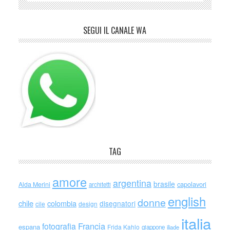
SEGUI IL CANALE WA
TAG
amore
argentina
brasile
capolavori
Alda Merini
architetti
english
donne
chile
colombia
disegnatori
cile
design
italia
Francia
fotografia
espana
Frida Kahlo
giappone
iliade