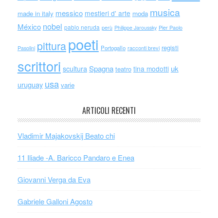
musica
messico
mestieri d' arte
made in italy
moda
nobel
México
pablo neruda
perù
Philippe Jaroussky
Pier Paolo
poeti
pittura
registi
Portogallo
racconti brevi
Pasolini
scrittori
scultura
Spagna
uk
tina modotti
teatro
usa
uruguay
varie
ARTICOLI RECENTI
Vladimir Majakovskij Beato chi
11 Iliade -A. Baricco Pandaro e Enea
Giovanni Verga da Eva
Gabriele Galloni Agosto