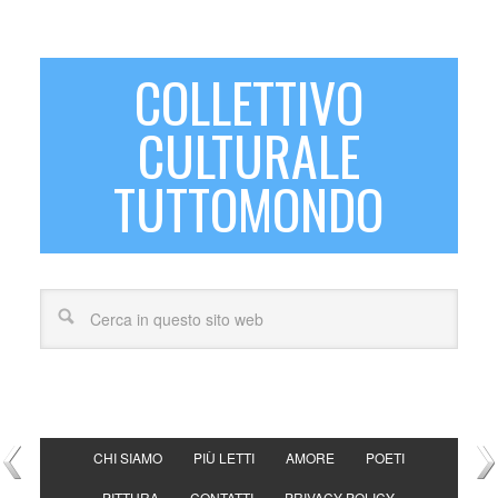
COLLETTIVO
CULTURALE
TUTTOMONDO
CHI SIAMO
PIÙ LETTI
AMORE
POETI
PITTURA
CONTATTI
PRIVACY POLICY