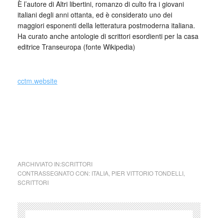
È l’autore di Altri libertini, romanzo di culto fra i giovani
italiani degli anni ottanta, ed è considerato uno dei
maggiori esponenti della letteratura postmoderna italiana.
Ha curato anche antologie di scrittori esordienti per la casa
editrice Transeuropa (fonte Wikipedia)
_
cctm.website
cctm collettivo culturale tuttomondo Pier
Vittorio Tondelli Solo
ARCHIVIATO IN:
SCRITTORI
CONTRASSEGNATO CON:
ITALIA
,
PIER VITTORIO TONDELLI
,
SCRITTORI