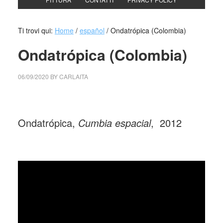
Ti trovi qui:
Home
/
español
/
Ondatrópica (Colombia)
Ondatrópica (Colombia)
06/09/2020
BY
CARLAITA
centro cultural tina modotti Ondatrópica
Ondatrópica,
Cumbia espacial
, 2012
_