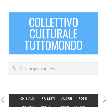
COLLETTIVO
CULTURALE
TUTTOMONDO
CHI SIAMO
PIÙ LETTI
AMORE
POETI
PITTURA
CONTATTI
PRIVACY POLICY