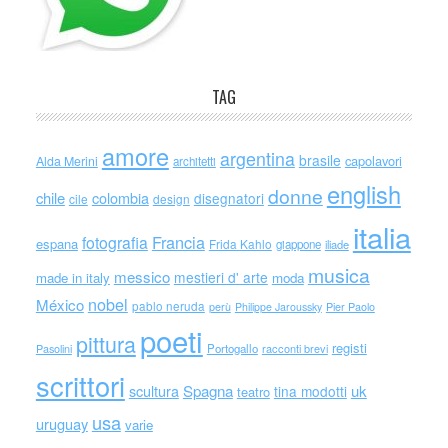
TAG
amore
argentina
brasile
capolavori
Alda Merini
architetti
english
donne
chile
colombia
disegnatori
cile
design
italia
Francia
fotografia
espana
Frida Kahlo
giappone
iliade
musica
messico
mestieri d' arte
made in italy
moda
nobel
México
pablo neruda
perù
Philippe Jaroussky
Pier Paolo
poeti
pittura
registi
Portogallo
racconti brevi
Pasolini
scrittori
scultura
Spagna
uk
tina modotti
teatro
usa
uruguay
varie