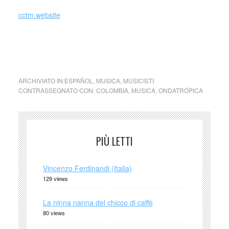
cctm.website
Ondatrópica,
Cumbia espacial
, album Ondatrópica,
Soundway Records, 2012
ARCHIVIATO IN:
ESPAÑOL
,
MUSICA
,
MUSICISTI
CONTRASSEGNATO CON:
COLOMBIA
,
MUSICA
,
ONDATRÓPICA
PIÙ LETTI
Vincenzo Ferdinandi (Italia)
129 views
La ninna nanna del chicco di caffè
80 views