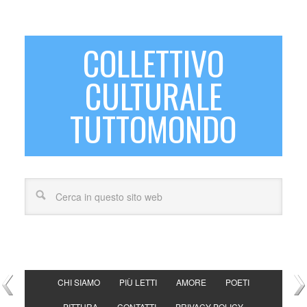
COLLETTIVO
CULTURALE
TUTTOMONDO
CHI SIAMO
PIÙ LETTI
AMORE
POETI
PITTURA
CONTATTI
PRIVACY POLICY