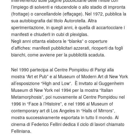
intervenendo sulle pagine pubblicitarie delle riviste con
l’impiego di solventi e riducendole o allo stadio di impronta
(frottage) o cancellandole (effaçage). Nel 1972, pubblica la
sua autobiografia dal titolo Autorotella. Altra
sperimentazione, in quegli anni, è quella di accartocciare i
manifesti e chiuderli in cubi di plexiglas.
Negli anni ottanta elabora le “blanks” o coperture
d’affiches: manifesti pubblicitari azzerati, ricoperti da fogli
bianchi, come avviene per la pubblicità scaduta.
Nel 1990 partecipa al Centre Pompidou di Parigi alla
mostra “Art et Pub” e al Museum of Modern Art di New York
all’esposizione “High and Low”. È invitato al Guggenheim
Museum di New York nel 1994 per la mostra “Italian
Metamorphosis”, poi nuovamente al Centre Pompidou nel
1996 in “Face à l’Histoire”, e nel 1996 al Museum of
contemporary art di Los Angeles in “Halls of Mirrors”,
mostra successivamente esportata in tutto il mondo. Al
cinema di Federico Fellini dedica il ciclo di lavori chiamato
Felliniana.
_