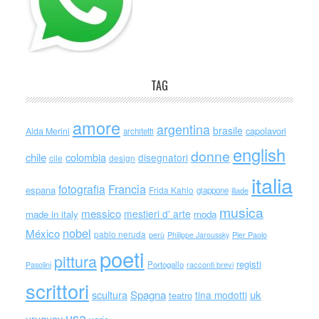
TAG
amore
argentina
brasile
capolavori
Alda Merini
architetti
english
donne
chile
colombia
disegnatori
cile
design
italia
Francia
fotografia
espana
Frida Kahlo
giappone
iliade
musica
messico
mestieri d' arte
made in italy
moda
nobel
México
pablo neruda
perù
Philippe Jaroussky
Pier Paolo
poeti
pittura
registi
Portogallo
racconti brevi
Pasolini
scrittori
scultura
Spagna
uk
tina modotti
teatro
usa
uruguay