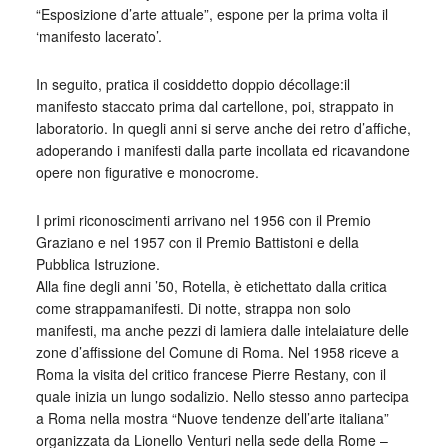
“Esposizione d’arte attuale”, espone per la prima volta il
‘manifesto lacerato’.
In seguito, pratica il cosiddetto doppio décollage:il
manifesto staccato prima dal cartellone, poi, strappato in
laboratorio. In quegli anni si serve anche dei retro d’affiche,
adoperando i manifesti dalla parte incollata ed ricavandone
opere non figurative e monocrome.
I primi riconoscimenti arrivano nel 1956 con il Premio
Graziano e nel 1957 con il Premio Battistoni e della
Pubblica Istruzione.
Alla fine degli anni ’50, Rotella, è etichettato dalla critica
come strappamanifesti. Di notte, strappa non solo
manifesti, ma anche pezzi di lamiera dalle intelaiature delle
zone d’affissione del Comune di Roma. Nel 1958 riceve a
Roma la visita del critico francese Pierre Restany, con il
quale inizia un lungo sodalizio. Nello stesso anno partecipa
a Roma nella mostra “Nuove tendenze dell’arte italiana”
organizzata da Lionello Venturi nella sede della Rome –