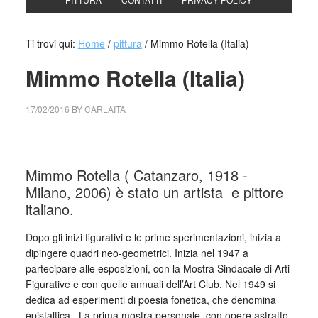
Ti trovi qui:
Home
/
pittura
/
Mimmo Rotella (Italia)
Mimmo Rotella (Italia)
17/02/2016
BY
CARLAITA
cctm collettivo culturale tuttomondo mimmo rotella
Mimmo Rotella ( Catanzaro, 1918 -
Milano, 2006) è stato un artista e pittore
italiano.
Dopo gli inizi figurativi e le prime sperimentazioni, inizia a
dipingere quadri neo-geometrici. Inizia nel 1947 a
partecipare alle esposizioni, con la Mostra Sindacale di Arti
Figurative e con quelle annuali dell’Art Club. Nel 1949 si
dedica ad esperimenti di poesia fonetica, che denomina
epistaltica . La prima mostra personale, con opere astratto-