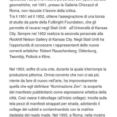
geometriche, nel 1951, presso la Galleria Chiurazzi di
Roma, non riscuote il favore della critica.
Tra il 1951 ed il 1952, ottiene l’assegnazione di una borsa
di studio da parte della Fullbright Foundation, che gli
permette di recarsi negli Stati Uniti all’Università di Kansas
City. Sempre nel 1952 realizza la seconda personale alla
Rockhill Nelson Gallery di Kansas City. Negli Stati Uniti ha
l’opportunità di conoscere i rappresentanti delle nuove
correnti artistiche: Robert Rauschenberg, Oldenburg,
Twombly, Pollock e Kline.
Nel 1953, soffre di una crisi, durante la quale interrompe la
produzione pittorica. Ormai convinto che non ci sia più
niente da fare di nuovo nell’arte, ha improvvisamente
quella che egli definisce “illuminazione Zen”: la scoperta
del manifesto pubblicitario come espressione artistica della
città. Così nasce il décollage (all’inizio collage): incolla sulla
tela pezzi di manifesti strappati per strada, adottando il
collage dei cubisti e contaminandolo con la matrice
dadaista del ready made. Nel 1955, a Roma, nella mostra