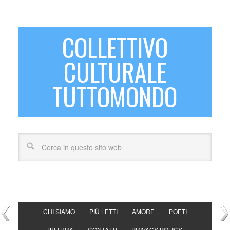
COLLETTIVO
CULTURALE
TUTTOMONDO
CHI SIAMO
PIÙ LETTI
AMORE
POETI
PITTURA
CONTATTI
PRIVACY POLICY