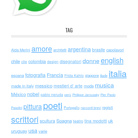
TAG
amore
argentina
brasile
capolavori
Alda Merini
architetti
english
donne
chile
colombia
disegnatori
cile
design
italia
Francia
fotografia
espana
Frida Kahlo
giappone
iliade
musica
messico
mestieri d' arte
made in italy
moda
nobel
México
pablo neruda
perù
Philippe Jaroussky
Pier Paolo
poeti
pittura
registi
Portogallo
racconti brevi
Pasolini
scrittori
scultura
Spagna
uk
tina modotti
teatro
usa
uruguay
varie