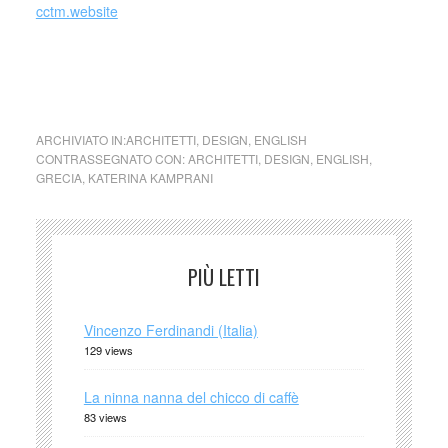
cctm.website
cctm collettivo culturale tuttomondo Katerina Kamprani
Uncomfortable
ARCHIVIATO IN:
ARCHITETTI
,
DESIGN
,
ENGLISH
CONTRASSEGNATO CON:
ARCHITETTI
,
DESIGN
,
ENGLISH
,
GRECIA
,
KATERINA KAMPRANI
PIÙ LETTI
Vincenzo Ferdinandi (Italia)
129 views
La ninna nanna del chicco di caffè
83 views