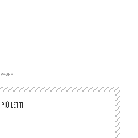
za, far nascere una riflessione, dare meraviglia in
ssere perduta e stimolare la curiosità e la voglia di
 tutta la bellezza di luci, colori e d’ombre.
SPAGNA
PIÙ LETTI