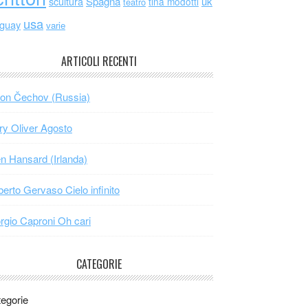
scultura
Spagna
uk
tina modotti
teatro
usa
uguay
varie
ARTICOLI RECENTI
on Čechov (Russia)
y Oliver Agosto
n Hansard (Irlanda)
erto Gervaso Cielo infinito
rgio Caproni Oh cari
CATEGORIE
egorie