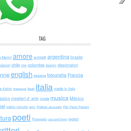
TAG
amore
argentina
brasile
a Merini
architetti
chile
colombia
disegnatori
olavori
cile
design
english
nne
Francia
fotografia
espana
italia
made in italy
da Kahlo
giappone
iliade
musica
ssico
México
mestieri d' arte
moda
bel
pablo neruda
perù
Philippe Jaroussky
Pier Paolo Pasolini
poeti
ttura
registi
Portogallo
racconti brevi
rittori