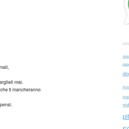
ca Gómez (Spagna)
Ald
cap
mali,
do
rglieli mai.
Fri
i che ti mancheranno
me
 pensi.
no
pi
sc