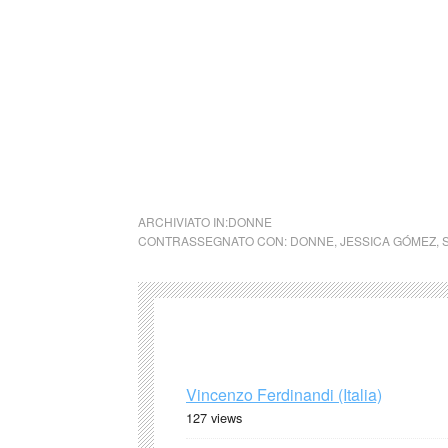
Parole e immagini che possano offrire bellez
questo momento in cui la meraviglia sembra e
guardare il mondo, a TuttoMondo, cogliendone
cctm mamma
ARCHIVIATO IN:
DONNE
CONTRASSEGNATO CON:
DONNE
,
JESSICA GÓMEZ
,
Vincenzo Ferdinandi (Italia)
127 views