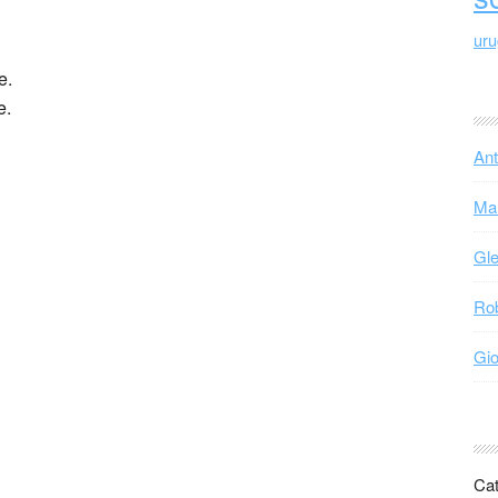
ur
e.
e.
Ant
Mar
Gle
Rob
Gio
Cat