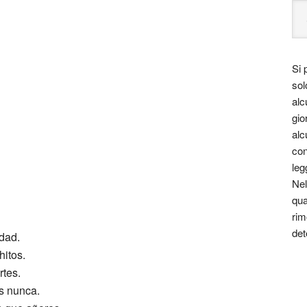
Si 
sol
alc
gio
alc
con
leg
Nel
qua
rim
det
dad.
hitos.
rtes.
s nunca.