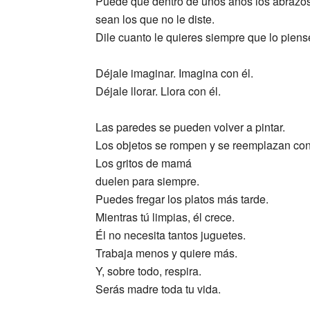
Puede que dentro de unos años los abrazo
sean los que no le diste.
Dile cuanto le quieres siempre que lo piens
Déjale imaginar. Imagina con él.
Déjale llorar. Llora con él.
Las paredes se pueden volver a pintar.
Los objetos se rompen y se reemplazan co
Los gritos de mamá
duelen para siempre.
Puedes fregar los platos más tarde.
Mientras tú limpias, él crece.
Él no necesita tantos juguetes.
Trabaja menos y quiere más.
Y, sobre todo, respira.
Serás madre toda tu vida.