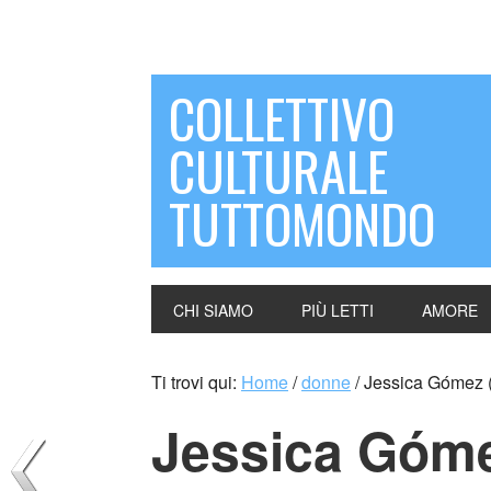
COLLETTIVO
CULTURALE
TUTTOMONDO
CHI SIAMO
PIÙ LETTI
AMORE
Ti trovi qui:
Home
/
donne
/
Jessica Gómez 
Jessica Góme