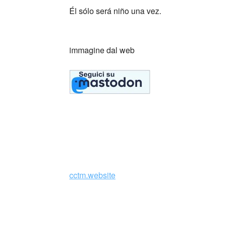
Él sólo será niño una vez.
_
immagine dal web
_
cctm.website
Collettivo Culturale TuttoMondo vuo
forme dell’arte, della cultura e del