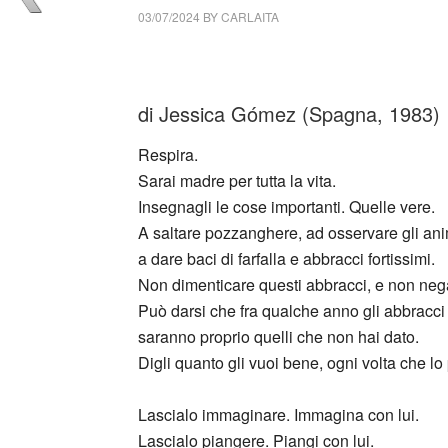
03/07/2024
BY
CARLAITA
cctm collettivo culturale tuttomondo Jessi
di Jessica Gómez (Spagna, 1983)
Respira.
Sarai madre per tutta la vita.
Insegnagli le cose importanti. Quelle vere.
A saltare pozzanghere, ad osservare gli ani
a dare baci di farfalla e abbracci fortissimi.
Non dimenticare questi abbracci, e non nega
Può darsi che fra qualche anno gli abbracc
saranno proprio quelli che non hai dato.
Digli quanto gli vuoi bene, ogni volta che lo
Lascialo immaginare. Immagina con lui.
Lascialo piangere. Piangi con lui.