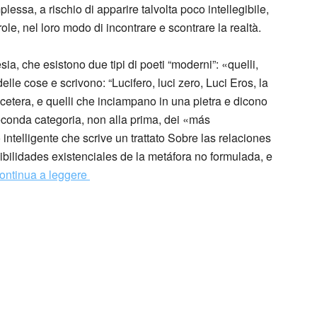
lessa, a rischio di apparire talvolta poco intellegibile,
ole, nel loro modo di incontrare e scontrare la realtà.
ia, che esistono due tipi di poeti “moderni”: «quelli,
elle cose e scrivono: “Lucifero, luci zero, Luci Eros, la
 eccetera, e quelli che inciampano in una pietra e dicono
seconda categoria, non alla prima, dei «más
 intelligente che scrive un trattato Sobre las relaciones
sibilidades existenciales de la metáfora no formulada, e
ontinua a leggere