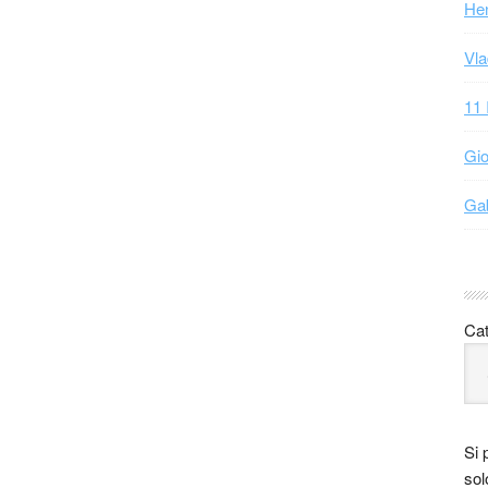
Hen
Vla
11 
Gio
Gab
Cat
Si 
sol