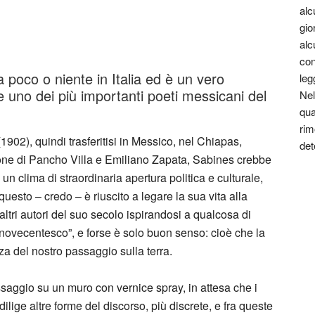
alc
gio
alc
con
 poco o niente in Italia ed è un vero
leg
 uno dei più importanti poeti messicani del
Nel
qua
rim
902), quindi trasferitisi in Messico, nel Chiapas,
det
uzione di Pancho Villa e Emiliano Zapata, Sabines crebbe
un clima di straordinaria apertura politica e culturale,
questo – credo – è riuscito a legare la sua vita alla
ltri autori del suo secolo ispirandosi a qualcosa di
novecentesco”, e forse è solo buon senso: cioè che la
za del nostro passaggio sulla terra.
saggio su un muro con vernice spray, in attesa che i
ilige altre forme del discorso, più discrete, e fra queste