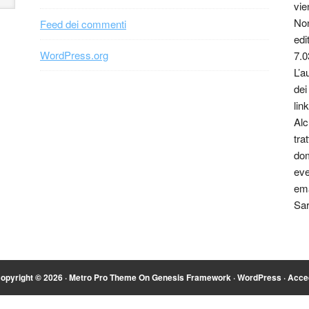
vie
Non
Feed dei commenti
edi
WordPress.org
7.0
L’a
dei
link
Alc
tra
dom
eve
ema
Sar
opyright © 2026 ·
Metro Pro Theme
On
Genesis Framework
·
WordPress
·
Acce