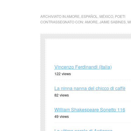
Jaime Sabines (México)
ARCHIVIATO IN:
AMORE
,
ESPAÑOL
,
MÉXICO
,
POETI
CONTRASSEGNATO CON:
AMORE
,
JAIME SABINES
,
M
Vincenzo Ferdinandi (Italia)
122 views
La ninna nanna del chicco di caffè
82 views
William Shakespeare Sonetto 116
49 views
Le ultime parole di Antigone