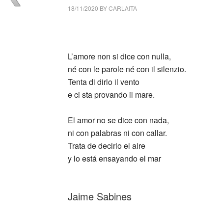
18/11/2020
BY
CARLAITA
centro cultural tina modotti Jaime Sabines 
L’amore non si dice con nulla,
né con le parole né con il silenzio.
Tenta di dirlo il vento
e ci sta provando il mare.
El amor no se dice con nada,
ni con palabras ni con callar.
Trata de decirlo el aire
y lo está ensayando el mar
_
Jaime Sabines
_