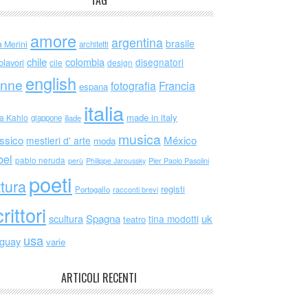
TAG
amore
argentina
brasile
a Merini
architetti
chile
colombia
disegnatori
olavori
cile
design
english
nne
Francia
fotografia
espana
italia
made in italy
da Kahlo
giappone
iliade
musica
ssico
México
mestieri d' arte
moda
bel
pablo neruda
perù
Philippe Jaroussky
Pier Paolo Pasolini
poeti
ttura
registi
Portogallo
racconti brevi
rittori
scultura
Spagna
uk
tina modotti
teatro
usa
uguay
varie
ARTICOLI RECENTI