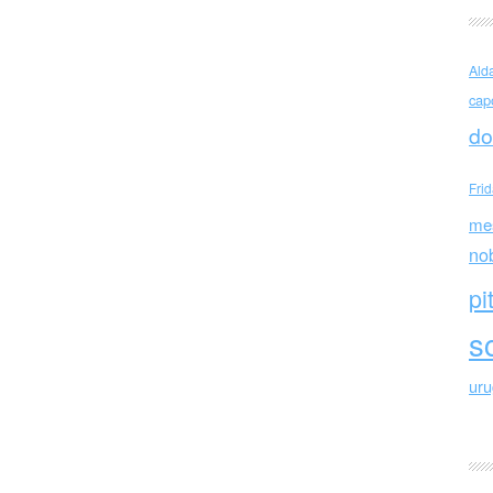
(México)
Ald
cap
do
Fri
me
no
pi
sc
ur