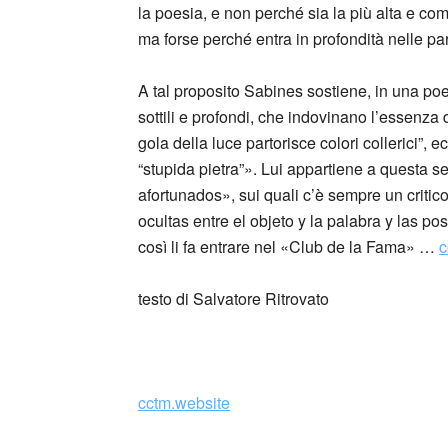
la poesia, e non perché sia la più alta e comp
ma forse perché entra in profondità nelle par
A tal proposito Sabines sostiene, in una poes
sottili e profondi, che indovinano l’essenza d
gola della luce partorisce colori collerici”,
“stupida pietra”». Lui appartiene a questa 
afortunados», sui quali c’è sempre un critico
ocultas entre el objeto y la palabra y las po
così li fa entrare nel «Club de la Fama» …
c
testo di Salvatore Ritrovato
cctm.website