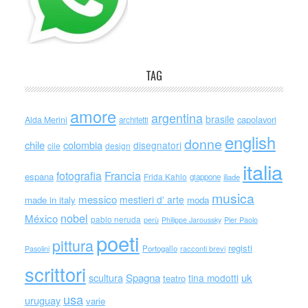
TAG
amore
argentina
brasile
capolavori
Alda Merini
architetti
english
donne
chile
colombia
disegnatori
cile
design
italia
Francia
fotografia
espana
Frida Kahlo
giappone
iliade
musica
messico
mestieri d' arte
made in italy
moda
nobel
México
pablo neruda
perù
Philippe Jaroussky
Pier Paolo
poeti
pittura
registi
Portogallo
racconti brevi
Pasolini
scrittori
scultura
Spagna
uk
tina modotti
teatro
usa
uruguay
varie