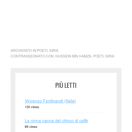
cctm collettivo culturale tuttomondo Hussein Bin Hamza
(Siria)
ARCHIVIATO IN:
POETI
,
SIRIA
CONTRASSEGNATO CON:
HUSSEIN BIN HAMZA
,
POETI
,
SIRIA
PIÙ LETTI
Vincenzo Ferdinandi (Italia)
130 views
La ninna nanna del chicco di caffè
89 views