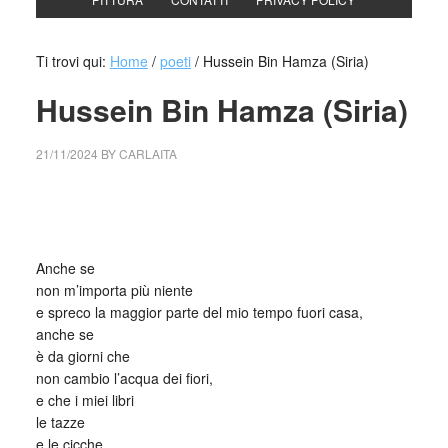
Ti trovi qui:
Home
/
poeti
/
Hussein Bin Hamza (Siria)
Hussein Bin Hamza (Siria)
21/11/2024
BY
CARLAITA
cctm collettivo culturale tuttomondo Hussein Bin Hamza
(Siria)
Anche se
non m’importa più niente
e spreco la maggior parte del mio tempo fuori casa,
anche se
è da giorni che
non cambio l’acqua dei fiori,
e che i miei libri
le tazze
e le cicche