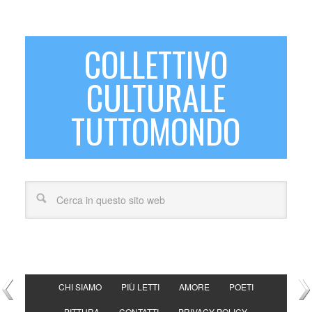
COLLETTIVO
CULTURALE
TUTTOMONDO
CHI SIAMO
PIÙ LETTI
AMORE
POETI
PITTURA
CONTATTI
PRIVACY POLICY