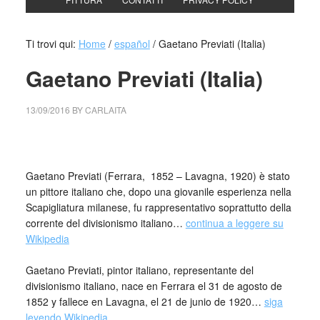
Ti trovi qui:
Home
/
español
/
Gaetano Previati (Italia)
Gaetano Previati (Italia)
13/09/2016
BY
CARLAITA
collettivo culturale tuttomondo Gaetano Previati (Italia)
Gaetano Previati (Ferrara, 1852 – Lavagna, 1920) è stato
un pittore italiano che, dopo una giovanile esperienza nella
Scapigliatura milanese, fu rappresentativo soprattutto della
corrente del divisionismo italiano…
continua a leggere su
Wikipedia
_
Gaetano Previati, pintor italiano, representante del
divisionismo italiano, nace en Ferrara el 31 de agosto de
1852 y fallece en Lavagna, el 21 de junio de 1920…
siga
leyendo Wikipedia