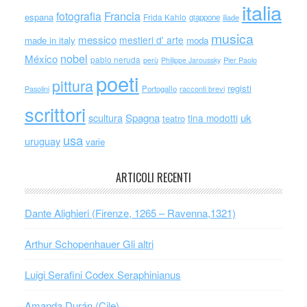
italia
Francia
fotografia
espana
Frida Kahlo
giappone
iliade
musica
messico
mestieri d' arte
made in italy
moda
nobel
México
pablo neruda
perù
Philippe Jaroussky
Pier Paolo
poeti
pittura
registi
Portogallo
racconti brevi
Pasolini
scrittori
scultura
Spagna
uk
tina modotti
teatro
usa
uruguay
varie
ARTICOLI RECENTI
Dante Alighieri (Firenze, 1265 – Ravenna,1321)
Arthur Schopenhauer Gli altri
Luigi Serafini Codex Seraphinianus
Amanda Durán (Cile)