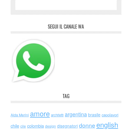
SEGUI IL CANALE WA
TAG
amore
argentina
brasile
capolavori
Alda Merini
architetti
english
donne
chile
colombia
disegnatori
cile
design