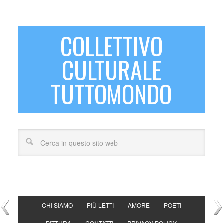
COLLETTIVO
CULTURALE
TUTTOMONDO
CHI SIAMO
PIÙ LETTI
AMORE
POETI
PITTURA
CONTATTI
PRIVACY POLICY