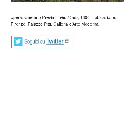
_
opera: Gaetano Previati,
Nel Prato
, 1890 – ubicazione:
Firenze, Palazzo Pitti, Galleria d’Arte Moderna
Gaetano Previati,
Nel Prato
, 1890
Una giovane donna si ripara dal sole con un ombrellino
bianco. Inoltre indossa un abito chiaro stretto in vita con un
ampio décolleté lungo fino ai piedi. La protagonista è
disinvolta e pare una giovane borghese che sorveglia i due
bambini seduti sull’erba verde. I piccoli indossano abiti
lunghi e ampi capelli bianchi tipici dell’epoca. Un cespuglio
alto e sottile si alza poi al centro del dipinto e invade il cielo
blu intenso.