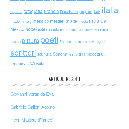
italia
Francia
fotografia
espana
Frida Kahlo
giappone
iliade
musica
messico
mestieri d' arte
made in italy
moda
nobel
México
pablo neruda
perù
Philippe Jaroussky
Pier Paolo
poeti
pittura
registi
Portogallo
racconti brevi
Pasolini
scrittori
scultura
Spagna
uk
tina modotti
teatro
usa
uruguay
varie
ARTICOLI RECENTI
Giovanni Verga da Eva
Gabriele Galloni Agosto
Henri Matisse (France)