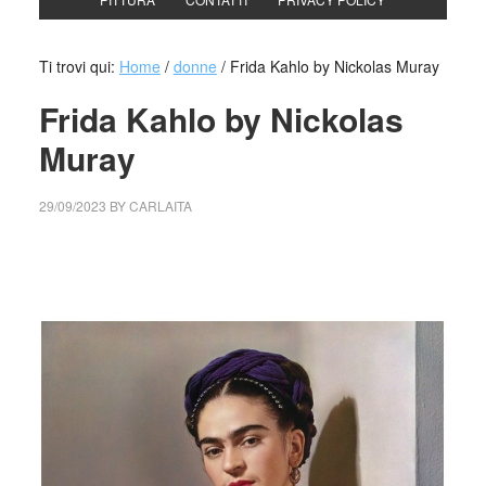
Ti trovi qui:
Home
/
donne
/
Frida Kahlo by Nickolas Muray
Frida Kahlo by Nickolas
Muray
29/09/2023
BY
CARLAITA
cctm collettivo culturale tuttumondo photo: Nickolas Muray,
Frida Kahlo With Magenta Rebozo, 1939