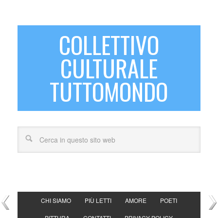
COLLETTIVO
CULTURALE
TUTTOMONDO
CHI SIAMO
PIÙ LETTI
AMORE
POETI
PITTURA
CONTATTI
PRIVACY POLICY