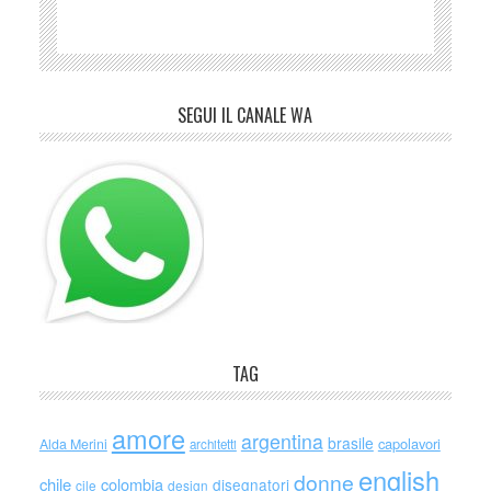
SEGUI IL CANALE WA
TAG
amore
argentina
brasile
capolavori
Alda Merini
architetti
english
donne
chile
colombia
disegnatori
cile
design