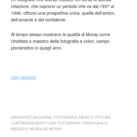
relazione, che coprono un periodo che va dal 1937 al
1946, offrono una prospettiva unica, quella dell’amico,
dell’amante e del confidente.
Al tempo stesso mostrano le qualità di Muray come
ritrattista e maestro della fotografia a colori, campo
pionieristico in quegli anni.
cctm.website
photo: Nickolas Muray,
Frida Kahlo
, 1939
With Magenta Rebozo
ARCHIVIATO IN:
DONNE
,
FOTOGRAFIA
,
MEXICO
,
PITTURA
CONTRASSEGNATO CON:
FOTOGRAFIA
,
FRIDA KAHLO
,
MESSICO
,
NICKOLAS MURAY