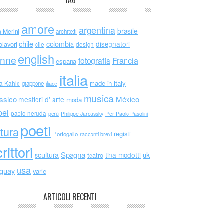
TAG
amore
argentina
brasile
a Merini
architetti
chile
colombia
disegnatori
olavori
cile
design
english
nne
Francia
fotografia
espana
italia
made in italy
da Kahlo
giappone
iliade
musica
ssico
México
mestieri d' arte
moda
bel
pablo neruda
perù
Philippe Jaroussky
Pier Paolo Pasolini
poeti
ttura
registi
Portogallo
racconti brevi
rittori
scultura
Spagna
uk
tina modotti
teatro
usa
uguay
varie
ARTICOLI RECENTI