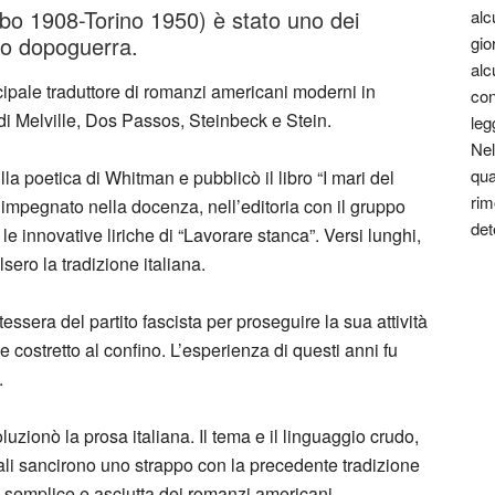
o 1908-Torino 1950) è stato uno dei
alc
ndo dopoguerra.
gio
alc
cipale traduttore di romanzi americani moderni in
con
ti di Melville, Dos Passos, Steinbeck e Stein.
leg
Nel
qua
la poetica di Whitman e pubblicò il libro “I mari del
rim
ò impegnato nella docenza, nell’editoria con il gruppo
det
le innovative liriche di “Lavorare stanca”. Versi lunghi,
sero la tradizione italiana.
tessera del partito fascista per proseguire la sua attività
costretto al confino. L’esperienza di questi anni fu
.
luzionò la prosa italiana. Il tema e il linguaggio crudo,
ttali sancirono uno strappo con la precedente tradizione
ra semplice e asciutta dei romanzi americani