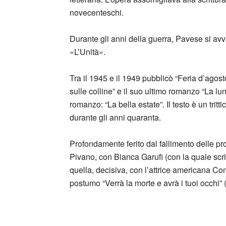
novecenteschi.
Durante gli anni della guerra, Pavese si avvi
«L’Unità».
Tra il 1945 e il 1949 pubblicò “Feria d’agosto
sulle colline” e il suo ultimo romanzo “La lun
romanzo: “La bella estate”. Il testo è un tritt
durante gli anni quaranta.
Profondamente ferito dal fallimento delle pr
Pivano, con Bianca Garufi (con la quale scri
quella, decisiva, con l’attrice americana Con
postumo “Verrà la morte e avrà i tuoi occhi” (1
_