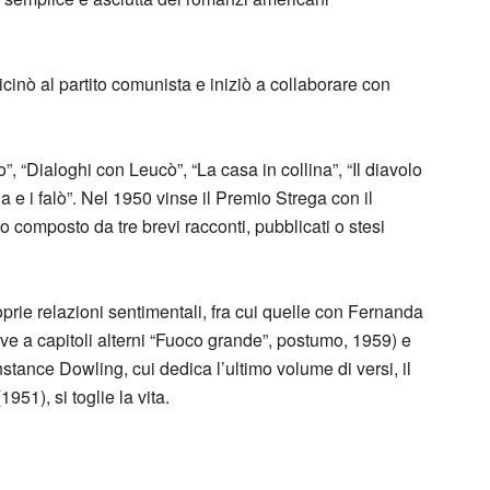
cinò al partito comunista e iniziò a collaborare con
”, “Dialoghi con Leucò”, “La casa in collina”, “Il diavolo
a e i falò”. Nel 1950 vinse il Premio Strega con il
ico composto da tre brevi racconti, pubblicati o stesi
oprie relazioni sentimentali, fra cui quelle con Fernanda
ve a capitoli alterni “Fuoco grande”, postumo, 1959) e
stance Dowling, cui dedica l’ultimo volume di versi, il
951), si toglie la vita.