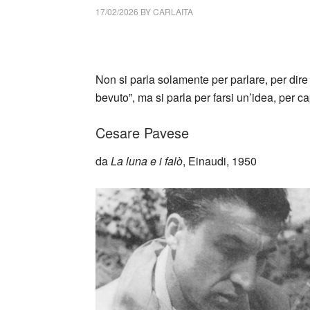
17/02/2026
BY
CARLAITA
cctm collettivo culturale tuttomondo Cesare
Non si parla solamente per parlare, per dire 
bevuto”, ma si parla per farsi un’idea, per
Cesare Pavese
da
La luna e i falò
, Einaudi, 1950