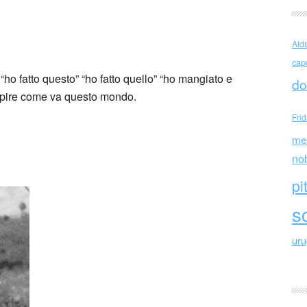
 Pavese Parlare
Ald
cap
“ho fatto questo” “ho fatto quello” “ho mangiato e
do
 capire come va questo mondo.
Fri
me
no
pi
sc
ur