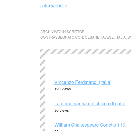
cctm.website
cctm collettivo culturale tuttomon
ARCHIVIATO IN:
SCRITTORI
CONTRASSEGNATO CON:
CESARE PAVESE
,
ITALIA
,
S
Vincenzo Ferdinandi (Italia)
120 views
La ninna nanna del chicco di caffè
90 views
William Shakespeare Sonetto 116