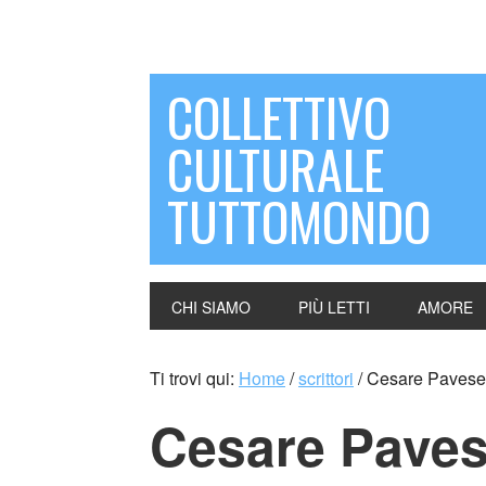
COLLETTIVO
CULTURALE
TUTTOMONDO
CHI SIAMO
PIÙ LETTI
AMORE
Ti trovi qui:
Home
/
scrittori
/
Cesare Pavese 
Cesare Paves