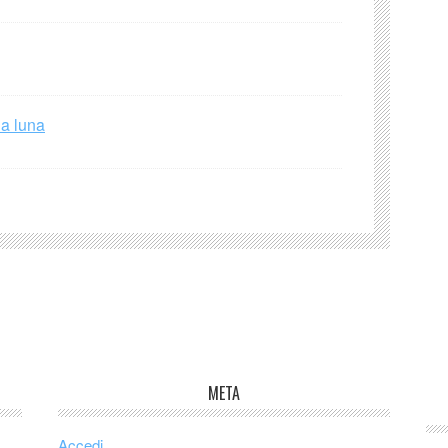
la luna
META
Accedi