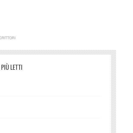
do Cesare Pavese Parlare
CRITTORI
PIÙ LETTI