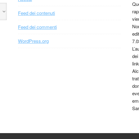
Que
rap
Feed dei contenuti
vie
Non
Feed dei commenti
edi
WordPress.org
7.0
L’a
dei
link
Alc
tra
dom
eve
ema
Sar