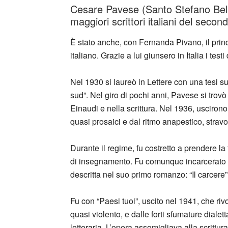
Cesare Pavese (Santo Stefano Belb
maggiori scrittori italiani del seco
È stato anche, con Fernanda Pivano, il prin
italiano. Grazie a lui giunsero in Italia i tes
Nel 1930 si laureò in Lettere con una tesi sul
sud”. Nel giro di pochi anni, Pavese si trov
Einaudi e nella scrittura. Nel 1936, uscirono 
quasi prosaici e dal ritmo anapestico, stravol
Durante il regime, fu costretto a prendere la 
di insegnamento. Fu comunque incarcerato e 
descritta nel suo primo romanzo: “Il carcere”
Fu con “Paesi tuoi”, uscito nel 1941, che rivo
quasi violento, e dalle forti sfumature diale
letteraria. L’opera assomigliava alla scrittu