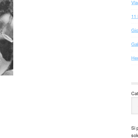
Vla
11 
Gio
Gab
Hen
Cat
Si 
sol