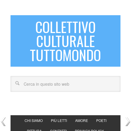
COLLETTIVO
CULTURALE
TUTTOMONDO
CHI SIAMO
PIÙ LETTI
AMORE
POETI
PITTURA
CONTATTI
PRIVACY POLICY