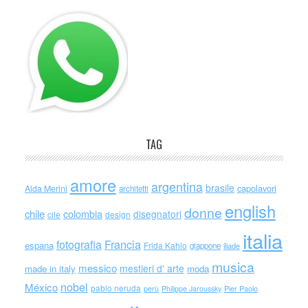
TAG
amore
argentina
brasile
capolavori
Alda Merini
architetti
english
donne
chile
colombia
disegnatori
cile
design
italia
Francia
fotografia
espana
Frida Kahlo
giappone
iliade
musica
messico
mestieri d' arte
made in italy
moda
nobel
México
pablo neruda
perù
Philippe Jaroussky
Pier Paolo