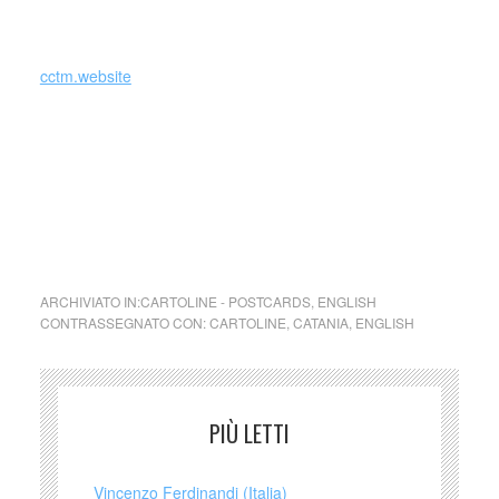
_
cctm.website
cartoline da Catania
Usually, postcards consist of a photo of a famous place
ARCHIVIATO IN:
CARTOLINE - POSTCARDS
,
ENGLISH
CONTRASSEGNATO CON:
CARTOLINE
,
CATANIA
,
ENGLISH
PIÙ LETTI
Vincenzo Ferdinandi (Italia)