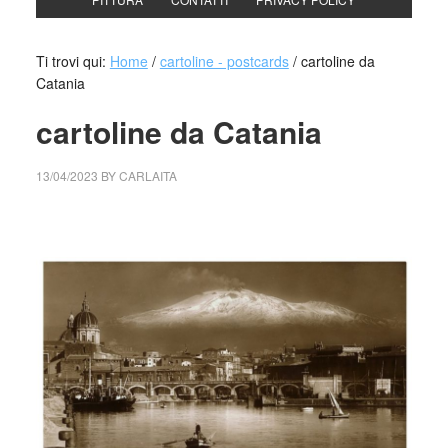
Ti trovi qui:
Home
/
cartoline - postcards
/
cartoline da
Catania
cartoline da Catania
13/04/2023
BY
CARLAITA
cctm collettivo culturale tuttomondo cartoline da Catania