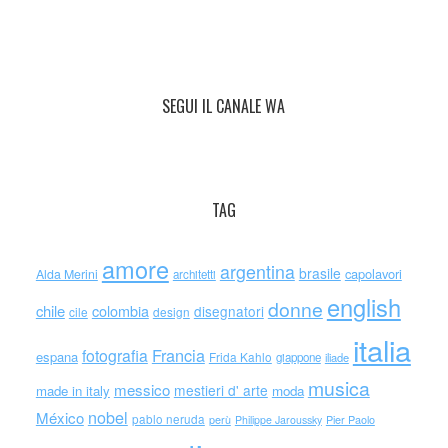
SEGUI IL CANALE WA
TAG
amore
argentina
brasile
capolavori
Alda Merini
architetti
english
donne
chile
colombia
disegnatori
cile
design
italia
Francia
fotografia
espana
Frida Kahlo
giappone
iliade
musica
messico
mestieri d' arte
made in italy
moda
nobel
México
pablo neruda
perù
Philippe Jaroussky
Pier Paolo