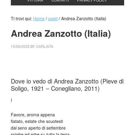
Ti trovi qui:
Home
/
poeti
/
Andrea Zanzotto (Italia)
Andrea Zanzotto (Italia)
15/09/2025
BY
CARLAITA
cctm collettivo culturale tuttomondo Andrea Zanzotto
(Italia)
Dove io vedo di Andrea Zanzotto (Pieve di
Soligo, 1921 – Conegliano, 2011)
I
Favore, aroma appena
fiatato, estate che scuotesti
dal seno aperto di settembre
spighe ed erbe su tutta la terra