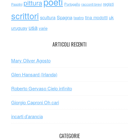
poeti
pittura
registi
Portogallo
racconti brevi
Pasolini
scrittori
scultura
Spagna
uk
tina modotti
teatro
usa
uruguay
varie
ARTICOLI RECENTI
Mary Oliver Agosto
Glen Hansard (Irlanda)
Roberto Gervaso Cielo infinito
Giorgio Caproni Oh cari
incarti d’arancia
CATEGORIE