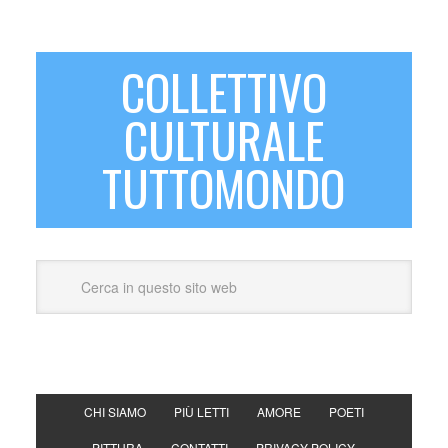
COLLETTIVO
CULTURALE
TUTTOMONDO
CHI SIAMO
PIÙ LETTI
AMORE
POETI
PITTURA
CONTATTI
PRIVACY POLICY