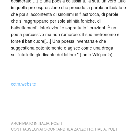
desiderato[…] È una poesia coltissima, la sua, un vero tuffo
in quella pre-espressione che precede la parola articolata e
che poi si accontenta di sinonimi in filastrocca, di parole
che si raggruppano per sole affinità foniche, di
balbettamenti, interiezioni e soprattutto iterazioni. È un
poeta percussivo ma non rumoroso: il suo metronomo è
forse il batticuore[…] Una poesia inventariale che
suggestiona potentemente e agisce come una droga
sull’intelletto giudicante del lettore.” (fonte Wikipedia)
_
cctm.website
cctm collettivo culturale tuttomondo Andrea Zanzotto
(Italia)
ARCHIVIATO IN:
ITALIA
,
POETI
CONTRASSEGNATO CON:
ANDREA ZANZOTTO
,
ITALIA
,
POETI