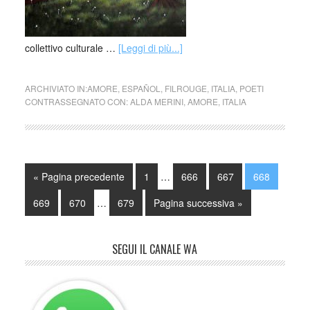
collettivo culturale …
[Leggi di più...]
ARCHIVIATO IN:
AMORE
,
ESPAÑOL
,
FILROUGE
,
ITALIA
,
POETI
CONTRASSEGNATO CON:
ALDA MERINI
,
AMORE
,
ITALIA
« Pagina precedente
1
…
666
667
668
669
670
…
679
Pagina successiva »
SEGUI IL CANALE WA