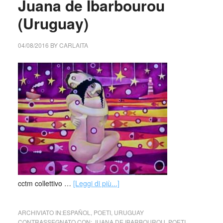
Juana de Ibarbourou
(Uruguay)
04/08/2016
BY
CARLAITA
cctm collettivo …
[Leggi di più...]
ARCHIVIATO IN:
ESPAÑOL
,
POETI
,
URUGUAY
CONTRASSEGNATO CON:
JUANA DE IBARBOUROU
,
POETI
,