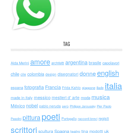
TAG
amore
argentina
brasile
capolavori
Alda Merini
architetti
english
donne
chile
colombia
disegnatori
cile
design
italia
Francia
fotografia
espana
Frida Kahlo
giappone
iliade
musica
messico
mestieri d' arte
made in italy
moda
nobel
México
pablo neruda
perù
Philippe Jaroussky
Pier Paolo
poeti
pittura
registi
Portogallo
racconti brevi
Pasolini
scrittori
scultura
Spagna
uk
tina modotti
teatro