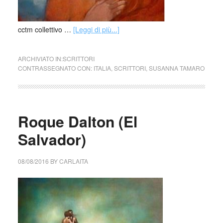
cctm collettivo …
[Leggi di più...]
ARCHIVIATO IN:
SCRITTORI
CONTRASSEGNATO CON:
ITALIA
,
SCRITTORI
,
SUSANNA TAMARO
Roque Dalton (El
Salvador)
08/08/2016
BY
CARLAITA