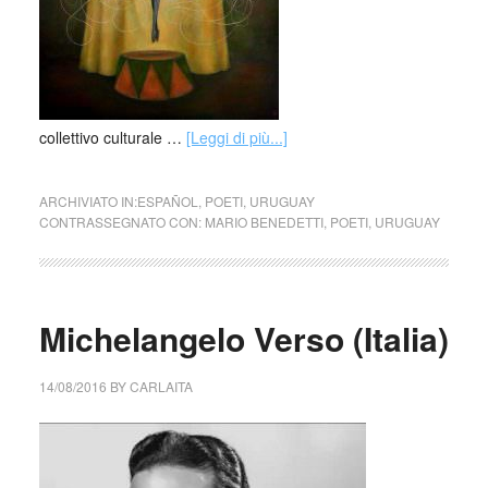
collettivo culturale …
[Leggi di più...]
ARCHIVIATO IN:
ESPAÑOL
,
POETI
,
URUGUAY
CONTRASSEGNATO CON:
MARIO BENEDETTI
,
POETI
,
URUGUAY
Michelangelo Verso (Italia)
14/08/2016
BY
CARLAITA