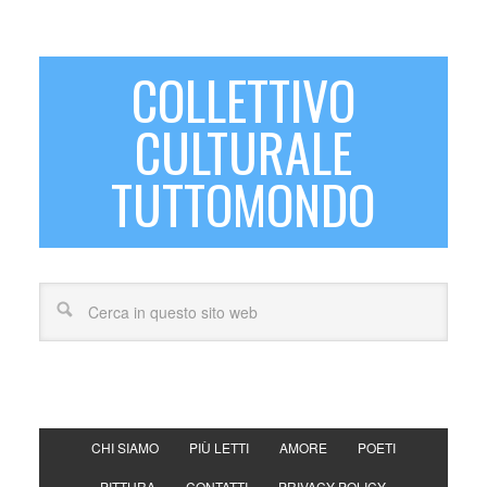
COLLETTIVO
CULTURALE
TUTTOMONDO
CHI SIAMO
PIÙ LETTI
AMORE
POETI
PITTURA
CONTATTI
PRIVACY POLICY