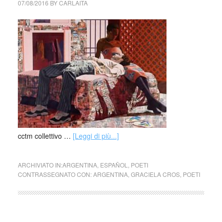
07/08/2016
BY
CARLAITA
cctm collettivo …
[Leggi di più...]
ARCHIVIATO IN:
ARGENTINA
,
ESPAÑOL
,
POETI
CONTRASSEGNATO CON:
ARGENTINA
,
GRACIELA CROS
,
POETI