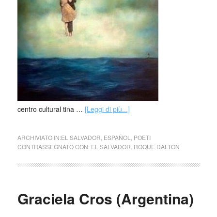
centro cultural tina …
[Leggi di più...]
ARCHIVIATO IN:
EL SALVADOR
,
ESPAÑOL
,
POETI
CONTRASSEGNATO CON:
EL SALVADOR
,
ROQUE DALTON
Graciela Cros (Argentina)