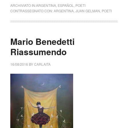
ARCHIVIATO IN:
ARGENTINA
,
ESPAÑOL
,
POETI
CONTRASSEGNATO CON:
ARGENTINA
,
JUAN GELMAN
,
POETI
Mario Benedetti
Riassumendo
16/08/2016
BY
CARLAITA