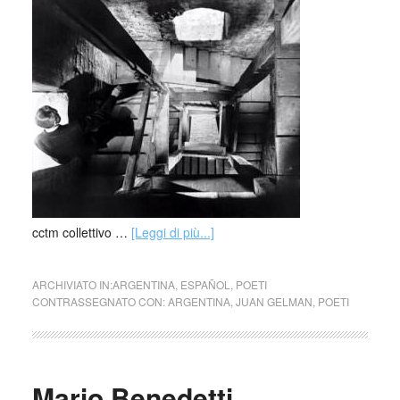
cctm collettivo …
[Leggi di più...]
ARCHIVIATO IN:
ARGENTINA
,
ESPAÑOL
,
POETI
CONTRASSEGNATO CON:
ARGENTINA
,
JUAN GELMAN
,
POETI
Mario Benedetti