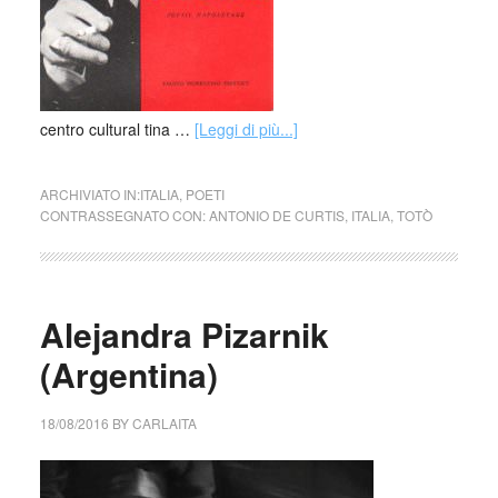
centro cultural tina …
[Leggi di più...]
ARCHIVIATO IN:
ITALIA
,
POETI
CONTRASSEGNATO CON:
ANTONIO DE CURTIS
,
ITALIA
,
TOTÒ
Alejandra Pizarnik
(Argentina)
18/08/2016
BY
CARLAITA