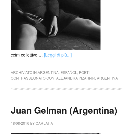
cctm collettivo …
[Leggi di più...]
ARCHIVIATO IN:
ARGENTINA
,
ESPAÑOL
,
POETI
CONTRASSEGNATO CON:
ALEJANDRA PIZARNIK
,
ARGENTINA
Juan Gelman (Argentina)
18/08/2016
BY
CARLAITA