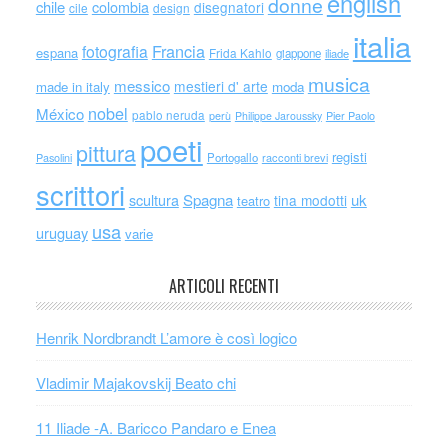
english
donne
chile
colombia
disegnatori
cile
design
italia
Francia
fotografia
espana
Frida Kahlo
giappone
iliade
musica
messico
mestieri d' arte
made in italy
moda
nobel
México
pablo neruda
perù
Philippe Jaroussky
Pier Paolo
poeti
pittura
registi
Portogallo
racconti brevi
Pasolini
scrittori
scultura
Spagna
uk
tina modotti
teatro
usa
uruguay
varie
ARTICOLI RECENTI
Henrik Nordbrandt L’amore è così logico
Vladimir Majakovskij Beato chi
11 Iliade -A. Baricco Pandaro e Enea