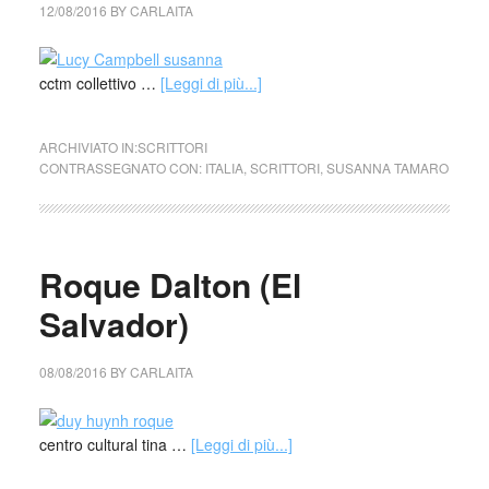
12/08/2016
BY
CARLAITA
cctm collettivo …
[Leggi di più...]
ARCHIVIATO IN:
SCRITTORI
CONTRASSEGNATO CON:
ITALIA
,
SCRITTORI
,
SUSANNA TAMARO
Roque Dalton (El
Salvador)
08/08/2016
BY
CARLAITA
centro cultural tina …
[Leggi di più...]