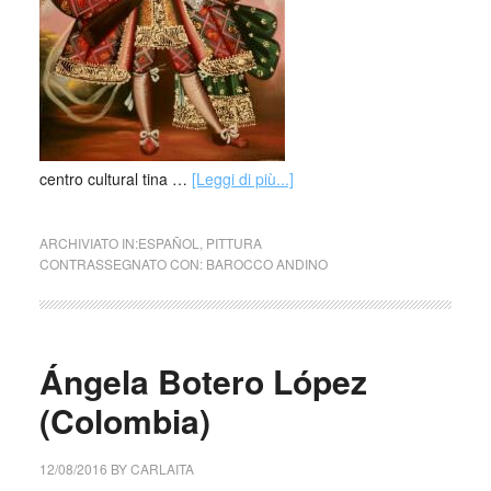
centro cultural tina …
[Leggi di più...]
ARCHIVIATO IN:
ESPAÑOL
,
PITTURA
CONTRASSEGNATO CON:
BAROCCO ANDINO
Ángela Botero López
(Colombia)
12/08/2016
BY
CARLAITA