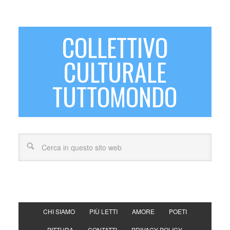
COLLETTIVO
CULTURALE
TUTTOMONDO
CHI SIAMO
PIÙ LETTI
AMORE
POETI
PITTURA
CONTATTI
PRIVACY POLICY