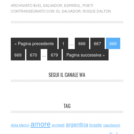
ARCHIVIATO IN:
EL SALVADOR
,
ESPAÑOL
,
POETI
CONTRASSEGNATO CON:
EL SALVADOR
,
ROQUE DALTON
« Pagina precedente
1
…
666
667
668
669
670
…
679
Pagina successiva »
SEGUI IL CANALE WA
TAG
amore
argentina
brasile
capolavori
Alda Merini
architetti