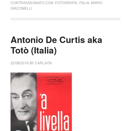
CONTRASSEGNATO CON:
FOTOGRAFIA
,
ITALIA
,
MARIO
GIACOMELLI
Antonio De Curtis aka
Totò (Italia)
22/08/2016
BY
CARLAITA