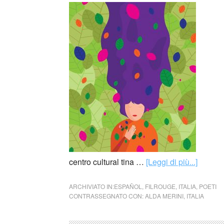
centro cultural tina …
[Leggi di più...]
ARCHIVIATO IN:
ESPAÑOL
,
FILROUGE
,
ITALIA
,
POETI
CONTRASSEGNATO CON:
ALDA MERINI
,
ITALIA