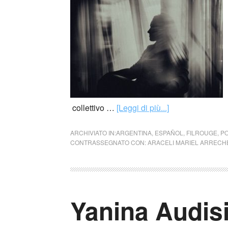
collettivo …
[Leggi di più...]
ARCHIVIATO IN:
ARGENTINA
,
ESPAÑOL
,
FILROUGE
,
PO
CONTRASSEGNATO CON:
ARACELI MARIEL ARRECH
Yanina Audisi