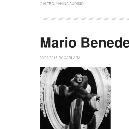
L’ ALTRO
,
YANINA AUDISIO
Mario Benede
30/08/2016
BY
CARLAITA