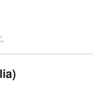
AY
AY
lia)