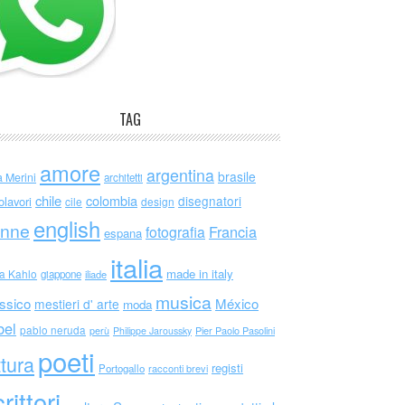
TAG
amore
argentina
brasile
a Merini
architetti
chile
colombia
disegnatori
olavori
cile
design
english
nne
Francia
fotografia
espana
italia
made in italy
da Kahlo
giappone
iliade
musica
ssico
México
mestieri d' arte
moda
bel
pablo neruda
perù
Philippe Jaroussky
Pier Paolo Pasolini
poeti
ttura
registi
Portogallo
racconti brevi
rittori