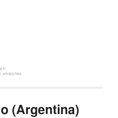
ETI
E
,
ARGENTINA
o (Argentina)