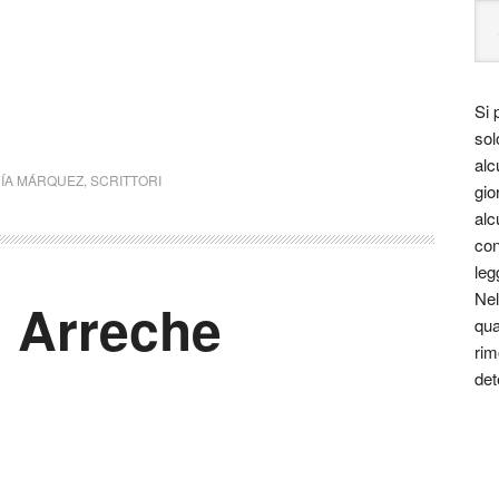
Si 
sol
alc
CÍA MÁRQUEZ
,
SCRITTORI
gio
alc
con
leg
Nel
l Arreche
qua
rim
det