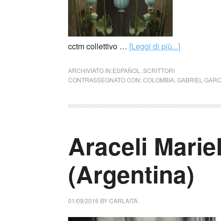
cctm collettivo …
[Leggi di più...]
ARCHIVIATO IN:
ESPAÑOL
,
SCRITTORI
CONTRASSEGNATO CON:
COLOMBIA
,
GABRIEL GAR
Araceli Marie
(Argentina)
01/09/2016
BY
CARLAITA