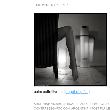
31/08/2016
BY
CARLAITA
cctm collettivo …
[Leggi di più...]
ARCHIVIATO IN:
ARGENTINA
,
ESPAÑOL
,
FILROUGE
,
PO
CONTRASSEGNATO CON:
ARGENTINA
,
I POST PIU’ 