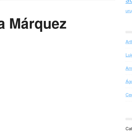
ur
ía Márquez
Art
Lui
Ama
Ágo
Cec
Cat