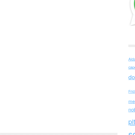
Ald
cap
do
Fri
me
no
pi
sc