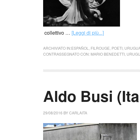
collettivo …
[Leggi di più...]
ARCHIVIATO IN:
ESPAÑOL
,
FILROUGE
,
POETI
,
URUGU
CONTRASSEGNATO CON:
MARIO BENEDETTI
,
URUGU
Aldo Busi (Ita
29/08/2016
BY
CARLAITA