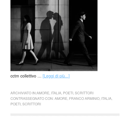
cctm collettivo …
[Leggi di più...]
ARCHIVIATO IN:
AMORE
,
ITALIA
,
POETI
,
SCRITTORI
CONTRASSEGNATO CON:
AMORE
,
FRANCO ARMINIO
,
ITALIA
,
POETI
,
SCRITTORI