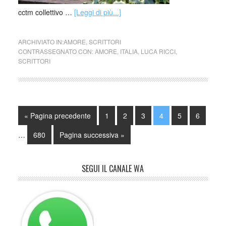
cctm collettivo …
[Leggi di più...]
ARCHIVIATO IN:
AMORE
,
SCRITTORI
CONTRASSEGNATO CON:
AMORE
,
ITALIA
,
LUCA RICCI
,
SCRITTORI
« Pagina precedente
1
2
3
4
5
6
…
680
Pagina successiva »
SEGUI IL CANALE WA