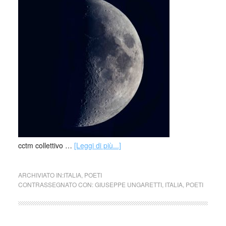
cctm collettivo …
[Leggi di più...]
ARCHIVIATO IN:
ITALIA
,
POETI
CONTRASSEGNATO CON:
GIUSEPPE UNGARETTI
,
ITALIA
,
POETI