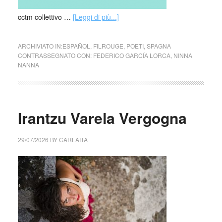
cctm collettivo …
[Leggi di più...]
ARCHIVIATO IN:
ESPAÑOL
,
FILROUGE
,
POETI
,
SPAGNA
CONTRASSEGNATO CON:
FEDERICO GARCÍA LORCA
,
NINNA
NANNA
Irantzu Varela Vergogna
29/07/2026
BY
CARLAITA