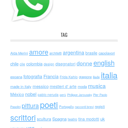
TAG
amore
argentina
brasile
capolavori
Alda Merini
architetti
english
donne
chile
colombia
disegnatori
cile
design
italia
Francia
fotografia
espana
Frida Kahlo
giappone
iliade
musica
messico
mestieri d' arte
made in italy
moda
nobel
México
pablo neruda
perù
Philippe Jaroussky
Pier Paolo
poeti
pittura
registi
Portogallo
racconti brevi
Pasolini
scrittori
scultura
Spagna
uk
tina modotti
teatro
usa