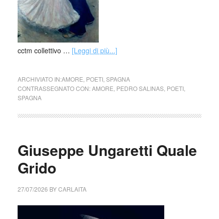
cctm collettivo …
[Leggi di più...]
ARCHIVIATO IN:
AMORE
,
POETI
,
SPAGNA
CONTRASSEGNATO CON:
AMORE
,
PEDRO SALINAS
,
POETI
,
SPAGNA
Giuseppe Ungaretti Quale
Grido
27/07/2026
BY
CARLAITA