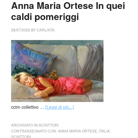
Anna Maria Ortese In quei
caldi pomeriggi
28/07/2026
BY
CARLAITA
cctm collettivo …
[Leggi di più...]
ARCHIVIATO IN:
SCRITTORI
CONTRASSEGNATO CON:
ANNA MARIA ORTESE
,
ITALIA
,
SCRITTORI