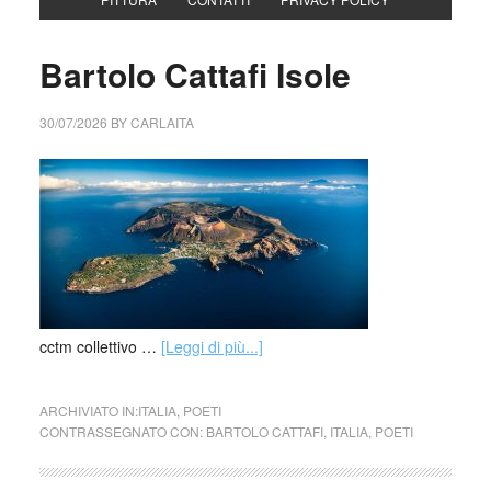
Bartolo Cattafi Isole
30/07/2026
BY
CARLAITA
cctm collettivo …
[Leggi di più...]
ARCHIVIATO IN:
ITALIA
,
POETI
CONTRASSEGNATO CON:
BARTOLO CATTAFI
,
ITALIA
,
POETI