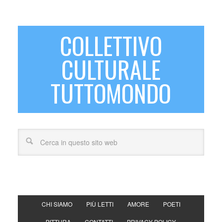
COLLETTIVO
CULTURALE
TUTTOMONDO
CHI SIAMO
PIÙ LETTI
AMORE
POETI
PITTURA
CONTATTI
PRIVACY POLICY