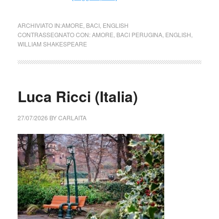
ARCHIVIATO IN:
AMORE
,
BACI
,
ENGLISH
CONTRASSEGNATO CON:
AMORE
,
BACI PERUGINA
,
ENGLISH
,
WILLIAM SHAKESPEARE
Luca Ricci (Italia)
27/07/2026
BY
CARLAITA