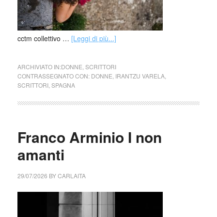
cctm collettivo …
[Leggi di più...]
ARCHIVIATO IN:
DONNE
,
SCRITTORI
CONTRASSEGNATO CON:
DONNE
,
IRANTZU VARELA
,
SCRITTORI
,
SPAGNA
Franco Arminio I non
amanti
29/07/2026
BY
CARLAITA