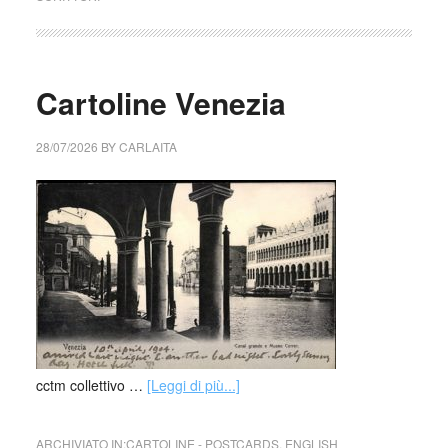
Cartoline Venezia
28/07/2026
BY
CARLAITA
cctm collettivo …
[Leggi di più...]
ARCHIVIATO IN:
CARTOLINE - POSTCARDS
,
ENGLISH