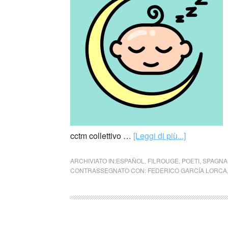
cctm collettivo …
[Leggi di più...]
ARCHIVIATO IN:
ESPAÑOL
,
FILROUGE
,
POETI
,
SPAGNA
CONTRASSEGNATO CON:
FEDERICO GARCÍA LORCA