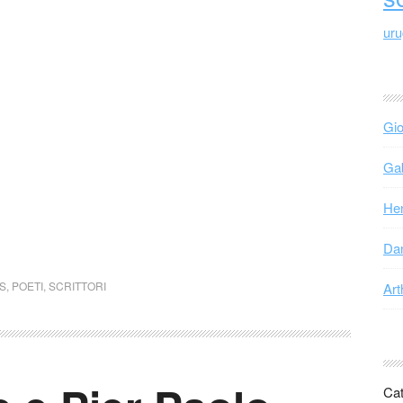
ur
Gio
Gab
Hen
Dan
S
,
POETI
,
SCRITTORI
Art
Cat