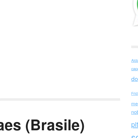
Ald
cap
do
Fri
me
no
es (Brasile)
pi
sc