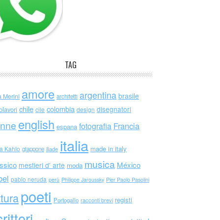
TAG
amore
argentina
brasile
a Merini
architetti
chile
colombia
disegnatori
olavori
cile
design
english
nne
Francia
fotografia
espana
italia
made in italy
da Kahlo
giappone
iliade
musica
ssico
México
mestieri d' arte
moda
bel
pablo neruda
perù
Philippe Jaroussky
Pier Paolo Pasolini
poeti
ttura
registi
Portogallo
racconti brevi
rittori