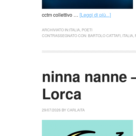
cctm collettivo …
[Leggi di più...]
ARCHIVIATO IN:
ITALIA
,
POETI
CONTRASSEGNATO CON:
BARTOLO CATTAFI
,
ITALIA
,
ninna nanne 
Lorca
29/07/2026
BY
CARLAITA