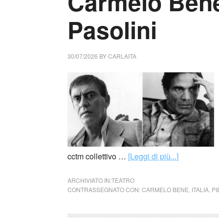
Carmelo Bene
Pasolini
30/07/2026
BY
CARLAITA
cctm collettivo …
[Leggi di più...]
ARCHIVIATO IN:
TEATRO
CONTRASSEGNATO CON:
CARMELO BENE
,
ITALIA
,
PI