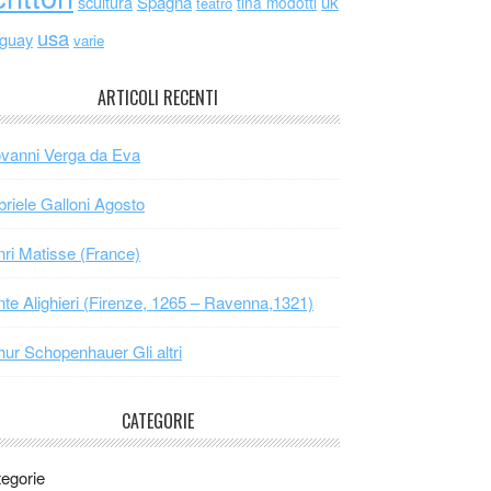
scultura
Spagna
uk
tina modotti
teatro
usa
uguay
varie
ARTICOLI RECENTI
vanni Verga da Eva
riele Galloni Agosto
ri Matisse (France)
te Alighieri (Firenze, 1265 – Ravenna,1321)
hur Schopenhauer Gli altri
CATEGORIE
egorie