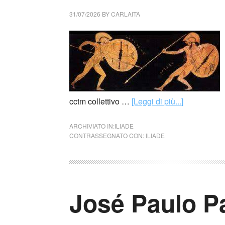
31/07/2026
BY
CARLAITA
cctm collettivo …
[Leggi di più...]
ARCHIVIATO IN:
ILIADE
CONTRASSEGNATO CON:
ILIADE
José Paulo Pa