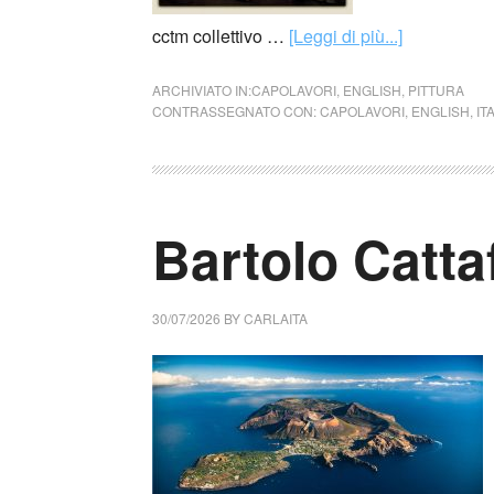
cctm collettivo …
[Leggi di più...]
ARCHIVIATO IN:
CAPOLAVORI
,
ENGLISH
,
PITTURA
CONTRASSEGNATO CON:
CAPOLAVORI
,
ENGLISH
,
IT
Bartolo Cattaf
30/07/2026
BY
CARLAITA