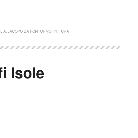
ALIA
,
JACOPO DA PONTORMO
,
PITTURA
i Isole