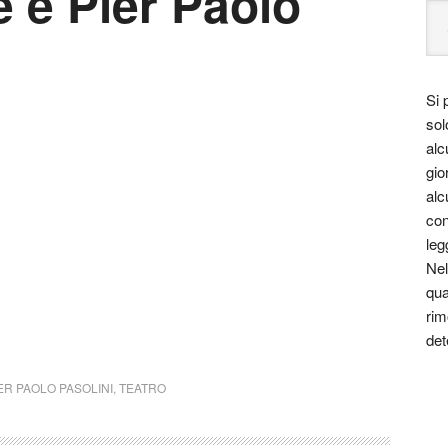
 e Pier Paolo
Si 
sol
alc
gio
alc
con
leg
Nel
qua
rim
det
ER PAOLO PASOLINI
,
TEATRO