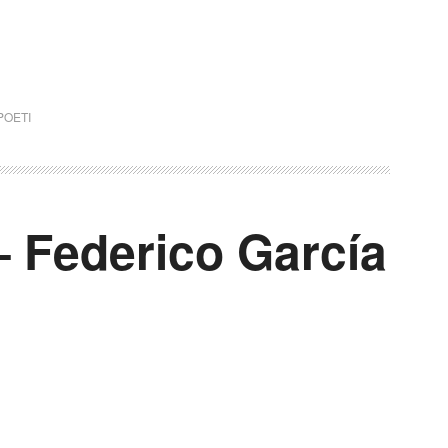
POETI
– Federico García