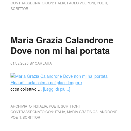
CONTRASSEGNATO CON:
ITALIA
,
PAOLO VOLPONI
,
POETI
,
SCRITTORI
Maria Grazia Calandrone
Dove non mi hai portata
01/08/2026
BY
CARLAITA
cctm collettivo …
[Leggi di più...]
ARCHIVIATO IN:
ITALIA
,
POETI
,
SCRITTORI
CONTRASSEGNATO CON:
ITALIA
,
MARIA GRAZIA CALANDRONE
,
POETI
,
SCRITTORI