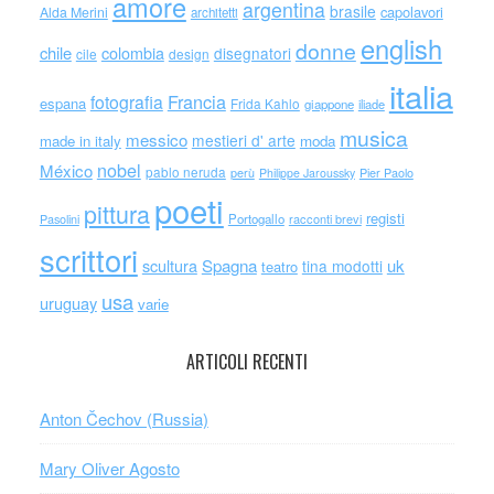
amore
argentina
brasile
capolavori
Alda Merini
architetti
english
donne
chile
colombia
disegnatori
cile
design
italia
Francia
fotografia
espana
Frida Kahlo
giappone
iliade
musica
messico
mestieri d' arte
made in italy
moda
nobel
México
pablo neruda
perù
Philippe Jaroussky
Pier Paolo
poeti
pittura
registi
Portogallo
racconti brevi
Pasolini
scrittori
scultura
Spagna
uk
tina modotti
teatro
usa
uruguay
varie
ARTICOLI RECENTI
Anton Čechov (Russia)
Mary Oliver Agosto