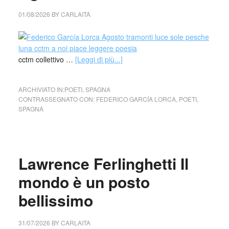
01/08/2026
BY
CARLAITA
cctm collettivo …
[Leggi di più...]
ARCHIVIATO IN:
POETI
,
SPAGNA
CONTRASSEGNATO CON:
FEDERICO GARCÍA LORCA
,
POETI
,
SPAGNA
Lawrence Ferlinghetti Il
mondo è un posto
bellissimo
31/07/2026
BY
CARLAITA