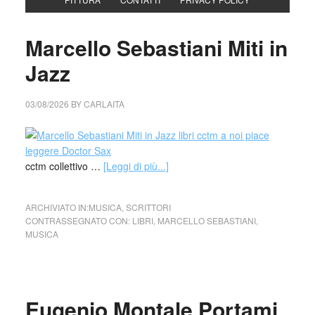
Marcello Sebastiani Miti in
Jazz
03/08/2026
BY
CARLAITA
cctm collettivo …
[Leggi di più...]
ARCHIVIATO IN:
MUSICA
,
SCRITTORI
CONTRASSEGNATO CON:
LIBRI
,
MARCELLO SEBASTIANI
,
MUSICA
Eugenio Montale Portami