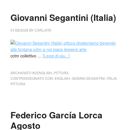
Giovanni Segantini (Italia)
01/08/2026
BY
CARLAITA
cctm collettivo …
[Leggi di più...]
ARCHIVIATO IN:
ENGLISH
,
PITTURA
CONTRASSEGNATO CON:
ENGLISH
,
GIOVANI SEGANTINI
,
ITALIA
,
PITTURA
Federico García Lorca
Agosto