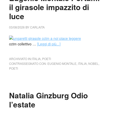
il girasole impazzito di
luce
03/08/2026
BY
CARLAITA
cctm collettivo …
[Leggi di più...]
ARCHIVIATO IN:
ITALIA
,
POETI
CONTRASSEGNATO CON:
EUGENIO MONTALE
,
ITALIA
,
NOBEL
,
POETI
Natalia Ginzburg Odio
l’estate