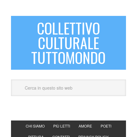
COLLETTIVO
CULTURALE
TUTTOMONDO
CHI SIAMO
PIÙ LETTI
AMORE
POETI
PITTURA
CONTATTI
PRIVACY POLICY