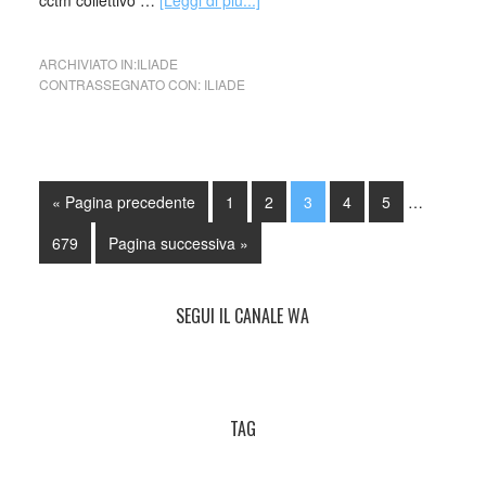
cctm collettivo …
[Leggi di più...]
ARCHIVIATO IN:
ILIADE
CONTRASSEGNATO CON:
ILIADE
« Pagina precedente
1
2
3
4
5
…
679
Pagina successiva »
SEGUI IL CANALE WA
TAG