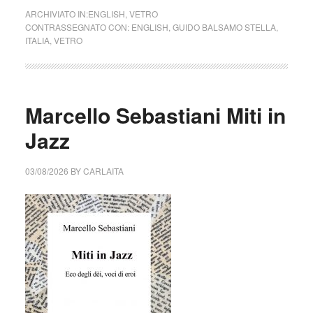
ARCHIVIATO IN:
ENGLISH
,
VETRO
CONTRASSEGNATO CON:
ENGLISH
,
GUIDO BALSAMO STELLA
,
ITALIA
,
VETRO
Marcello Sebastiani Miti in
Jazz
03/08/2026
BY
CARLAITA