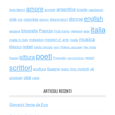
amore
argentina
brasile
capolavori
Alda Merini
architetti
english
donne
chile
colombia
disegnatori
cile
design
italia
Francia
fotografia
espana
Frida Kahlo
giappone
iliade
musica
messico
mestieri d' arte
made in italy
moda
nobel
México
pablo neruda
perù
Philippe Jaroussky
Pier Paolo
poeti
pittura
registi
Portogallo
racconti brevi
Pasolini
scrittori
scultura
Spagna
uk
tina modotti
teatro
usa
uruguay
varie
ARTICOLI RECENTI
Giovanni Verga da Eva