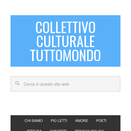
COLLETTIVO
CULTURALE
TUTTOMONDO
CHI SIAMO
PIÙ LETTI
AMORE
POETI
PITTURA
CONTATTI
PRIVACY POLICY