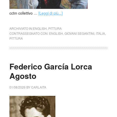
cctm collettivo …
[Leggi di più...]
ARCHIVIATO IN:
ENGLISH
,
PITTURA
CONTRASSEGNATO CON:
ENGLISH
,
GIOVANI SEGANTINI
,
ITALIA
,
PITTURA
Federico García Lorca
Agosto
01/08/2026
BY
CARLAITA