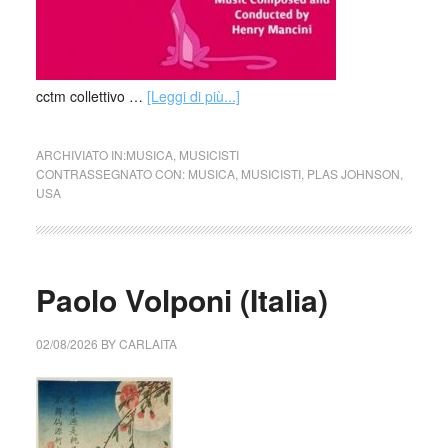
cctm collettivo …
[Leggi di più...]
ARCHIVIATO IN:
MUSICA
,
MUSICISTI
CONTRASSEGNATO CON:
MUSICA
,
MUSICISTI
,
PLAS JOHNSON
,
USA
Paolo Volponi (Italia)
02/08/2026
BY
CARLAITA