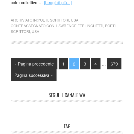
cctm collettivo …
[Leggi di più...]
ARCHIVIATO IN:
POETI
,
SCRITTORI
,
USA
CONTRASSEGNATO CON:
LAWRENCE FERLINGHETTI
,
POETI
,
SCRITTORI
,
USA
« Pagina precedente
1
2
3
4
…
679
Pagina successiva »
SEGUI IL CANALE WA
TAG