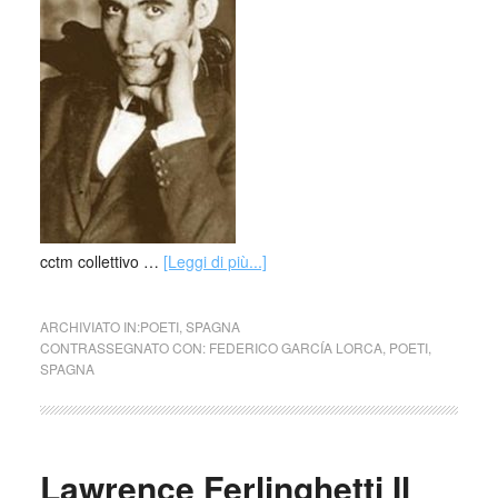
cctm collettivo …
[Leggi di più...]
ARCHIVIATO IN:
POETI
,
SPAGNA
CONTRASSEGNATO CON:
FEDERICO GARCÍA LORCA
,
POETI
,
SPAGNA
Lawrence Ferlinghetti Il