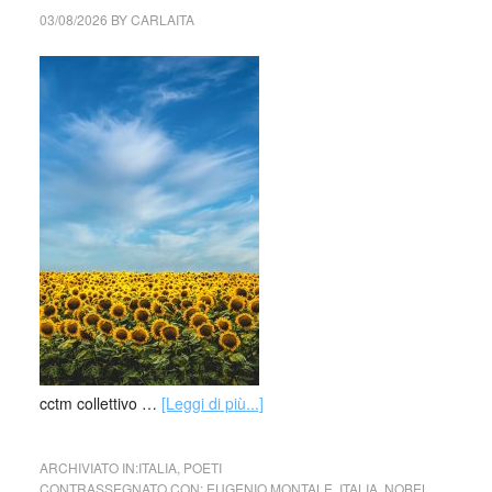
03/08/2026
BY
CARLAITA
cctm collettivo …
[Leggi di più...]
ARCHIVIATO IN:
ITALIA
,
POETI
CONTRASSEGNATO CON:
EUGENIO MONTALE
,
ITALIA
,
NOBEL
,