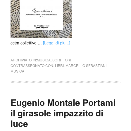
cctm collettivo …
[Leggi di più...]
ARCHIVIATO IN:
MUSICA
,
SCRITTORI
CONTRASSEGNATO CON:
LIBRI
,
MARCELLO SEBASTIANI
,
MUSICA
Eugenio Montale Portami
il girasole impazzito di
luce