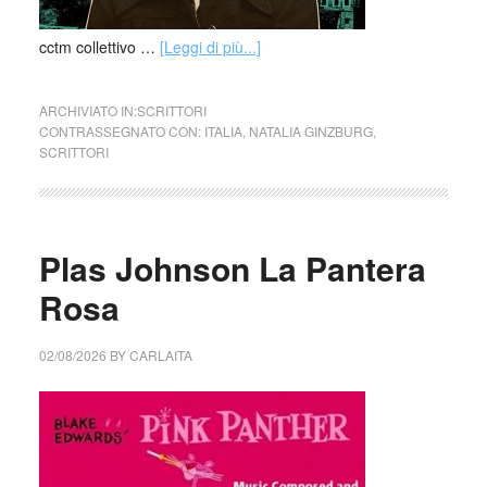
cctm collettivo …
[Leggi di più...]
ARCHIVIATO IN:
SCRITTORI
CONTRASSEGNATO CON:
ITALIA
,
NATALIA GINZBURG
,
SCRITTORI
Plas Johnson La Pantera
Rosa
02/08/2026
BY
CARLAITA