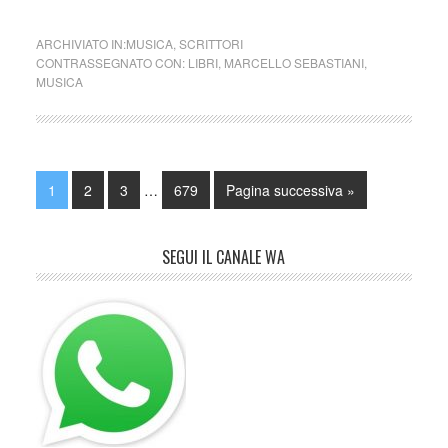
ARCHIVIATO IN:
MUSICA
,
SCRITTORI
CONTRASSEGNATO CON:
LIBRI
,
MARCELLO SEBASTIANI
,
MUSICA
1
2
3
…
679
Pagina successiva »
SEGUI IL CANALE WA