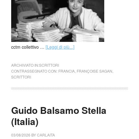
cctm collettivo …
[Leggi di più...]
ARCHIVIATO IN:
SCRITTORI
CONTRASSEGNATO CON:
FRANCIA
,
FRANÇOISE SAGAN
,
SCRITTORI
Guido Balsamo Stella
(Italia)
03/08/2026
BY
CARLAITA