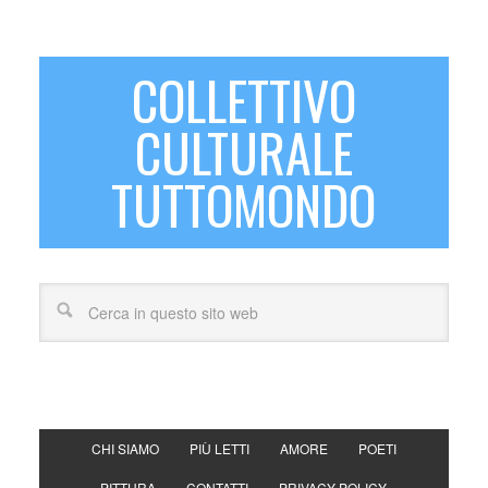
COLLETTIVO
CULTURALE
TUTTOMONDO
CHI SIAMO
PIÙ LETTI
AMORE
POETI
PITTURA
CONTATTI
PRIVACY POLICY