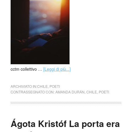
cctm collettivo …
[Leggi di più...]
ARCHIVIATO IN:
CHILE
,
POETI
CONTRASSEGNATO CON:
AMANDA DURÁN
,
CHILE
,
POETI
Ágota Kristóf La porta era