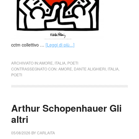
cctm collettivo …
[Leggi di più...]
ARCHIVIATO IN:
AMORE
,
ITALIA
,
POETI
CONTRASSEGNATO CON:
AMORE
,
DANTE ALIGHIERI
,
ITALIA
,
POETI
Arthur Schopenhauer Gli
altri
05/08/2026
BY
CARLAITA