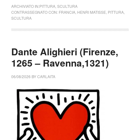
ARCHIVIATO IN:
PITTURA
,
SCULTURA
CONTRASSEGNATO CON:
FRANCIA
,
HENRI MATISSE
,
PITTURA
,
SCULTURA
Dante Alighieri (Firenze,
1265 – Ravenna,1321)
06/08/2026
BY
CARLAITA