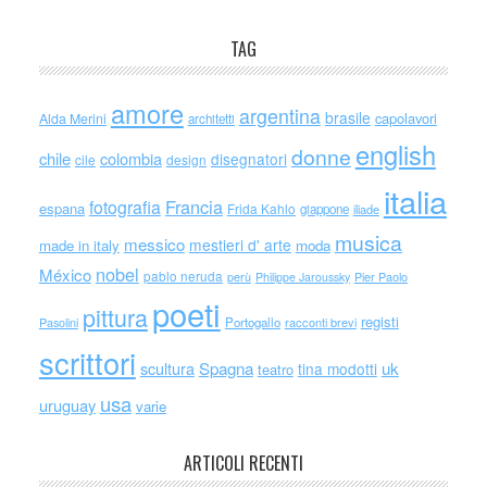
TAG
amore
argentina
brasile
capolavori
Alda Merini
architetti
english
donne
chile
colombia
disegnatori
cile
design
italia
Francia
fotografia
espana
Frida Kahlo
giappone
iliade
musica
messico
mestieri d' arte
made in italy
moda
nobel
México
pablo neruda
perù
Philippe Jaroussky
Pier Paolo
poeti
pittura
registi
Portogallo
racconti brevi
Pasolini
scrittori
scultura
Spagna
uk
tina modotti
teatro
usa
uruguay
varie
ARTICOLI RECENTI