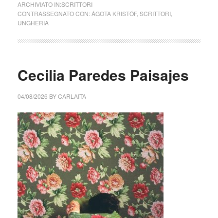
ARCHIVIATO IN:
SCRITTORI
CONTRASSEGNATO CON:
ÁGOTA KRISTÓF
,
SCRITTORI
,
UNGHERIA
Cecilia Paredes Paisajes
04/08/2026
BY
CARLAITA