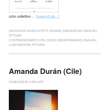
cctm collettivo …
[Leggi di più...]
ARCHIVIATO IN:
ARCHITETTI
,
DESIGN
,
DISEGNATORI
,
ENGLISH
,
PITTURA
CONTRASSEGNATO CON:
CODEX SERAPHINIANUS
,
ENGLISH
,
LUIGI SERAFINI
,
PITTURA
Amanda Durán (Cile)
05/08/2026
BY
CARLAITA