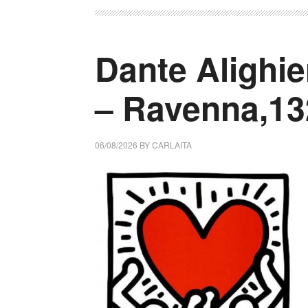
Dante Alighie
– Ravenna,13
06/08/2026
BY
CARLAITA