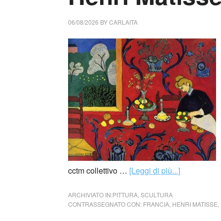
06/08/2026
BY
CARLAITA
cctm collettivo …
[Leggi di più...]
ARCHIVIATO IN:
PITTURA
,
SCULTURA
CONTRASSEGNATO CON:
FRANCIA
,
HENRI MATISSE
,