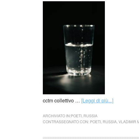
cctm collettivo …
[Leggi di più...]
ARCHIVIATO IN:
POETI
,
RUSSIA
CONTRASSEGNATO CON:
POETI
,
RUSSIA
,
VLADIMIR 