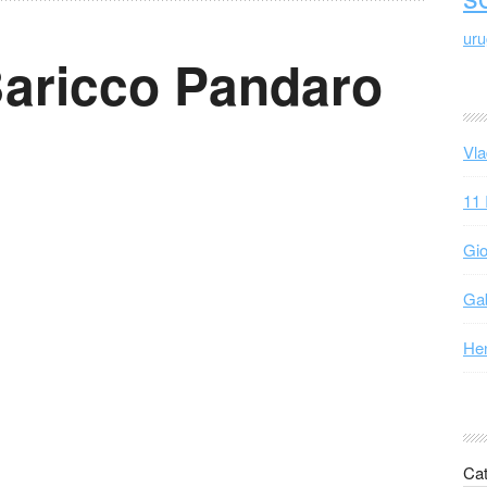
ur
 Baricco Pandaro
Vla
11 
Gio
Gab
Hen
Cat