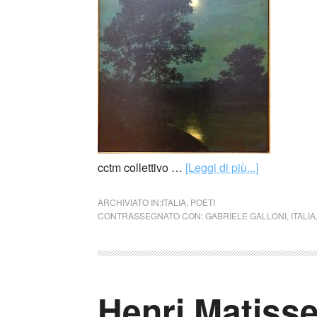
cctm collettivo …
[Leggi di più...]
ARCHIVIATO IN:
ITALIA
,
POETI
CONTRASSEGNATO CON:
GABRIELE GALLONI
,
ITALIA
Henri Matisse