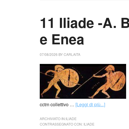
11 Iliade -A.
e Enea
07/08/2026
BY
CARLAITA
cctm collettivo …
[Leggi di più...]
ARCHIVIATO IN:
ILIADE
CONTRASSEGNATO CON:
ILIADE