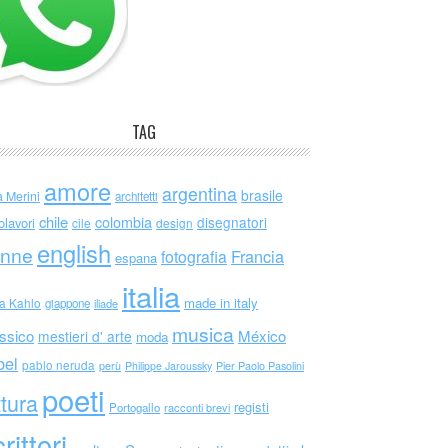
TAG
amore
argentina
brasile
a Merini
architetti
chile
colombia
disegnatori
olavori
cile
design
english
nne
Francia
fotografia
espana
italia
made in italy
da Kahlo
giappone
iliade
musica
ssico
México
mestieri d' arte
moda
bel
pablo neruda
perù
Philippe Jaroussky
Pier Paolo Pasolini
poeti
ttura
registi
Portogallo
racconti brevi
rittori