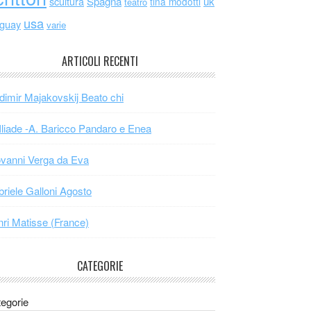
scultura
Spagna
uk
tina modotti
teatro
usa
uguay
varie
ARTICOLI RECENTI
dimir Majakovskij Beato chi
Iliade -A. Baricco Pandaro e Enea
vanni Verga da Eva
riele Galloni Agosto
ri Matisse (France)
CATEGORIE
egorie