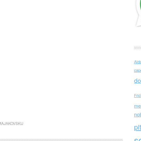
Ald
cap
do
Fri
me
no
MAJAKOVSKIJ
pi
sc