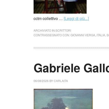
cctm collettivo …
[Leggi di più...]
ARCHIVIATO IN:
SCRITTORI
CONTRASSEGNATO CON:
GIOVANNI VERGA
,
ITALIA
,
S
Gabriele Gall
06/08/2026
BY
CARLAITA