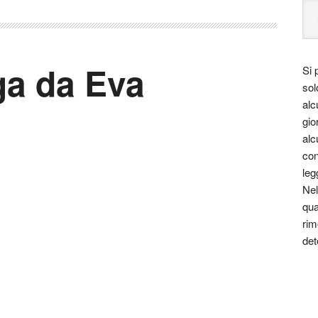
ga da Eva
Si 
sol
alc
gio
alc
con
leg
Nel
qua
rim
det